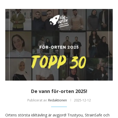
De vann för-orten 2025!
Publicerat av:
Redaktionen
2025-12-12
Ortens största idétävling är avgjord! Trustyou, StrainSafe och