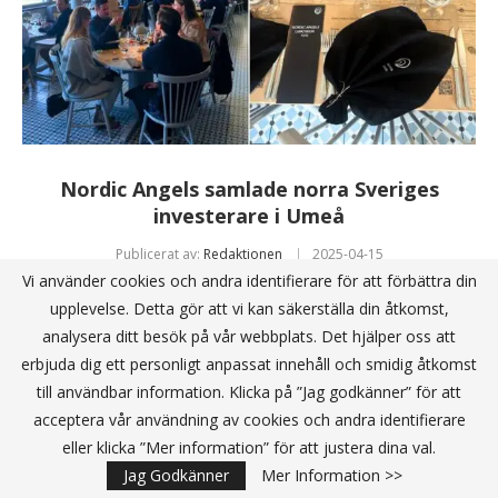
Nordic Angels samlade norra Sveriges
investerare i Umeå
Publicerat av:
Redaktionen
2025-04-15
Vi använder cookies och andra identifierare för att förbättra din
upplevelse. Detta gör att vi kan säkerställa din åtkomst,
Nordens största investerarnätverk, Nordic Angels, expanderar
analysera ditt besök på vår webbplats. Det hjälper oss att
till Umeå tillsammans med Fondamentor och Grant Thornton.
erbjuda dig ett personligt anpassat innehåll och smidig åtkomst
Under tisdagen samlades några av norra Sveriges mest
till användbar information. Klicka på ”Jag godkänner” för att
inflytelserika investerare till ett första Norrländskt event, med
acceptera vår användning av cookies och andra identifierare
…
eller klicka ”Mer information” för att justera dina val.
Läs mera
Jag Godkänner
Mer Information >>