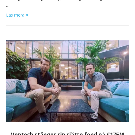
…
Läs mera
Ventech stänger sin sjätte fond på €175M