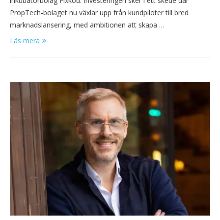
inkubatorbolag Fixkod. Investeringen sker i ett skede där
PropTech-bolaget nu växlar upp från kundpiloter till bred
marknadslansering, med ambitionen att skapa …
Läs mera