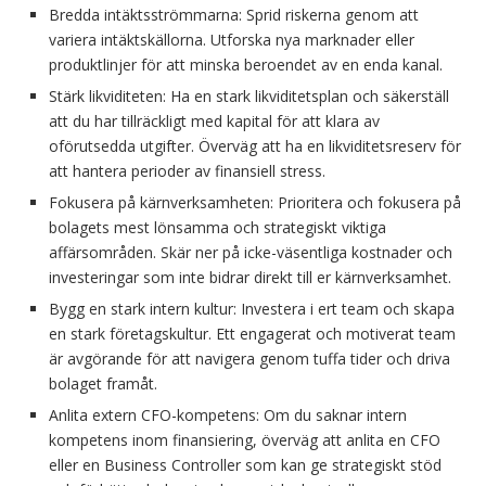
Bredda intäktsströmmarna: Sprid riskerna genom att
variera intäktskällorna. Utforska nya marknader eller
produktlinjer för att minska beroendet av en enda kanal.
Stärk likviditeten: Ha en stark likviditetsplan och säkerställ
att du har tillräckligt med kapital för att klara av
oförutsedda utgifter. Överväg att ha en likviditetsreserv för
att hantera perioder av finansiell stress.
Fokusera på kärnverksamheten: Prioritera och fokusera på
bolagets mest lönsamma och strategiskt viktiga
affärsområden. Skär ner på icke-väsentliga kostnader och
investeringar som inte bidrar direkt till er kärnverksamhet.
Bygg en stark intern kultur: Investera i ert team och skapa
en stark företagskultur. Ett engagerat och motiverat team
är avgörande för att navigera genom tuffa tider och driva
bolaget framåt.
Anlita extern CFO-kompetens: Om du saknar intern
kompetens inom finansiering, överväg att anlita en CFO
eller en Business Controller som kan ge strategiskt stöd