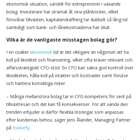
ekonomisk situation, särskilt för entreprenörer i växande
bolag. Investerare har stramat åt sina plånböcker, vilket
försvårar tillväxten, kapitalanskaffning tar dubbelt så lång tid
samtidigt som bank- och lånekostnaderna har ökat.
Vilka är de vanligaste misstagen bolag gör?
I en osäker
ekonomisk
tid är det viktigare än någonsin att ha
koll på likviditet och finansiering, vilket ofta kräver relevant och
affärsstrategiskt CFO-stöd. En CFO kan säkra god kontroll över
likviditeten, hålla koll på intäkter och kostnader samt förutse
och hantera kortsiktiga risker.
– Många mellanstora bolag tar in CFO-kompetens för sent på
tillväxtresan och det kan få konsekvenser. För att vända den
trenden erbjuder vi därför flexibla lösningar som anpassas
efter kundernas behov, säger Jens Ålander, Managing Partner
på
Evolvefy
.