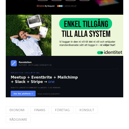
EKONOMI
FINANS
FÖRETAG
KONSULT
RÅDGIVARE