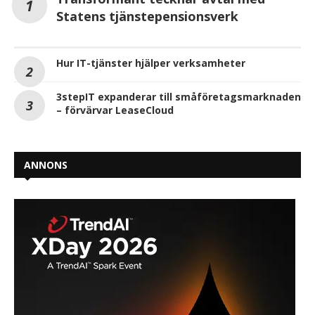
Statens tjänstepensionsverk
Hur IT-tjänster hjälper verksamheter
3stepIT expanderar till småföretagsmarknaden
– förvärvar LeaseCloud
ANNONS