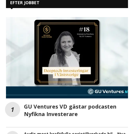
EFTER JOBBET
GU Ventures VD gästar podcasten
Nyfikna Investerare
Audis mest kraftfulla serietillverkade bil – Nya