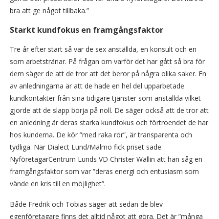
bra att ge något tillbaka.”
Starkt kundfokus en framgångsfaktor
Tre år efter start så var de sex anställda, en konsult och en
som arbetstränar. På frågan om varför det har gått så bra för
dem säger de att de tror att det beror på några olika saker. En
av anledningarna är att de hade en hel del upparbetade
kundkontakter från sina tidigare tjänster som anställda vilket
gjorde att de slapp börja på noll. De säger också att de tror att
en anledning är deras starka kundfokus och förtroendet de har
hos kunderna. De kör ”med raka rör”, är transparenta och
tydliga. När Dialect Lund/Malmö fick priset sade
NyföretagarCentrum Lunds VD Christer Wallin att han såg en
framgångsfaktor som var ”deras energi och entusiasm som
vände en kris till en möjlighet”.
Både Fredrik och Tobias säger att sedan de blev
egenföretagare finns det alltid något att göra. Det är ”många