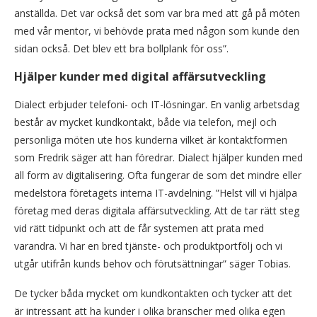
anställda. Det var också det som var bra med att gå på möten
med vår mentor, vi behövde prata med någon som kunde den
sidan också. Det blev ett bra bollplank för oss”.
Hjälper kunder med digital affärsutveckling
Dialect erbjuder telefoni- och IT-lösningar. En vanlig arbetsdag
består av mycket kundkontakt, både via telefon, mejl och
personliga möten ute hos kunderna vilket är kontaktformen
som Fredrik säger att han föredrar. Dialect hjälper kunden med
all form av digitalisering. Ofta fungerar de som det mindre eller
medelstora företagets interna IT-avdelning. ”Helst vill vi hjälpa
företag med deras digitala affärsutveckling. Att de tar rätt steg
vid rätt tidpunkt och att de får systemen att prata med
varandra. Vi har en bred tjänste- och produktportfölj och vi
utgår utifrån kunds behov och förutsättningar” säger Tobias.
De tycker båda mycket om kundkontakten och tycker att det
är intressant att ha kunder i olika branscher med olika egen