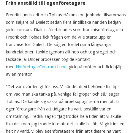
Från anställd till egenföretagare
Fredrik Lundstedt och Tobias Håkansson jobbade tillsammans
som säljare på Dialect sedan flera år tillbaka när den kedjan
gick i konkurs. Dialect återbildades som franchiseföretag och
Fredrik och Tobias fick frågan om de ville starta upp en
franchise för Dialect. De såg en fördel i sina långvariga
kundrelationer, tänkte igenom alltihop och tog steget och
tackade ja. Under processen tog de kontakt
med
NyföretagarCentrum Lund
, gick på möten och fick hjälp
av en mentor.
”Det var ovärderligt för oss. Vi kände att vi behövde lite tips
om vad man ska tänka på, vanliga fallgropar och så.” säger
Tobias. De kände sig säkra på arbetsuppgifterna men att bli
egenföretagare från att tidigare ha varit anställd var en
omställning. Fredrik säger: ”Jag trodde hela tiden att vi skulle
fixa det men jag trodde inte att det skulle bli lätt. Vi gick in i en
helt ny värld. Vi blev egenföretagare från att tidigare ha varit