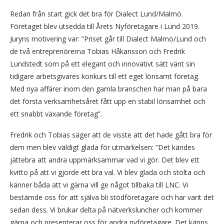
Redan från start gick det bra för Dialect Lund/Malmö.
Företaget blev utsedda till Årets Nyföretagare i Lund 2019.
Juryns motivering var: ”Priset går till Dialect Malmö/Lund och
de två entreprenörerna Tobias Håkansson och Fredrik
Lundstedt som på ett elegant och innovativt sätt vänt sin
tidigare arbetsgivares konkurs till ett eget lönsamt företag.
Med nya affärer inom den gamla branschen har man på bara
det första verksamhetsåret fått upp en stabil lönsamhet och
ett snabbt växande företag”.
Fredrik och Tobias säger att de visste att det hade gått bra för
dem men blev väldigt glada för utmärkelsen: ”Det kändes
jättebra att andra uppmärksammar vad vi gör. Det blev ett
kvitto på att vi gjorde ett bra val. Vi blev glada och stolta och
känner båda att vi gärna vill ge något tillbaka till LNC. Vi
bestämde oss för att själva bli stödföretagare och har varit det
sedan dess. Vi brukar delta på nätverksluncher och kommer
gärna och presenterar oss för andra nyföretagare. Det känns