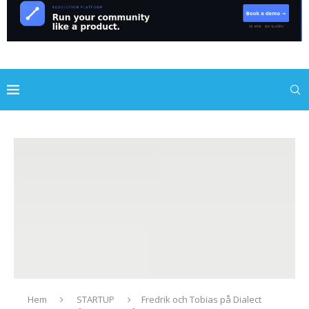
Hem
STARTUP
Fredrik och Tobias på Dialect