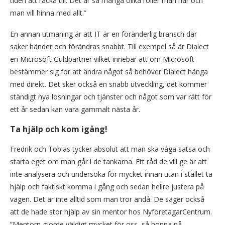
tiden att räcka till. Det är så många olika roller man har och
man vill hinna med allt.”
En annan utmaning är att IT är en föränderlig bransch där
saker händer och förändras snabbt. Till exempel så är Dialect
en Microsoft Guldpartner vilket innebär att om Microsoft
bestämmer sig för att ändra något så behöver Dialect hänga
med direkt. Det sker också en snabb utveckling, det kommer
ständigt nya lösningar och tjänster och något som var rätt för
ett år sedan kan vara gammalt nästa år.
Ta hjälp och kom igång!
Fredrik och Tobias tycker absolut att man ska våga satsa och
starta eget om man går i de tankarna. Ett råd de vill ge är att
inte analysera och undersöka för mycket innan utan i stället ta
hjälp och faktiskt komma i gång och sedan hellre justera på
vägen. Det är inte alltid som man tror ändå. De säger också
att de hade stor hjälp av sin mentor hos NyföretagarCentrum.
”Mentorn gjorde väldigt mycket för oss, så hoppa på