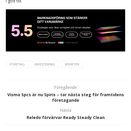
i god tid.
FÖRETAG
INVESTERING
NYHETER
Föregående
Visma Spcs är nu Spiris – tar nästa steg för framtidens
företagande
Nästa
Reledo förvärvar Ready Steady Clean