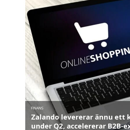
ommarens
FINANS
Zalando levererar ännu ett 
r AI-
under Q2, accelererar B2B-e