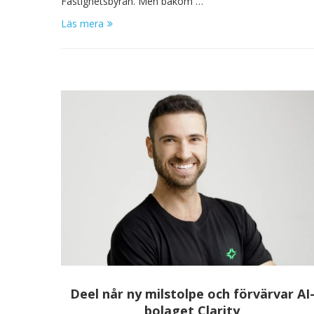
Fastighetsbyrån. Men bakom …
Läs mera
Deel når ny milstolpe och förvärvar AI
bolaget Clarity