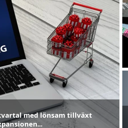
kvartal med lönsam tillväxt
xpansionen...