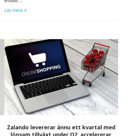
enskild …
Läs mera
-
Zalando levererar ännu ett kvartal med
lönsam tillväxt under Q2, accelererar