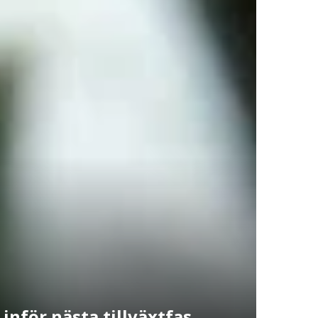
inför nästa tillväxtfas