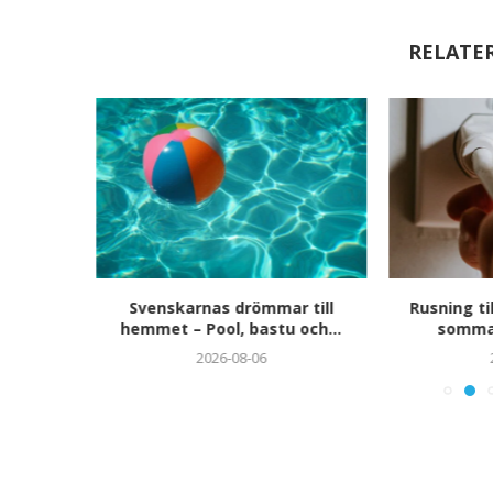
RELATE
n i
Svenskarnas drömmar till
Rusning til
sonlig
hemmet – Pool, bastu och...
sommar
ång...
2026-08-06