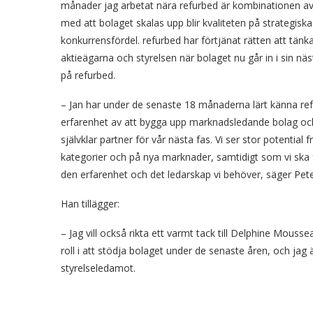
månader jag arbetat nära refurbed är kombinationen av en 
med att bolaget skalas upp blir kvaliteten på strategiska
konkurrensfördel. refurbed har förtjänat rätten att tänk
aktieägarna och styrelsen när bolaget nu går in i sin nä
på refurbed.
– Jan har under de senaste 18 månaderna lärt känna ref
erfarenhet av att bygga upp marknadsledande bolag oc
självklar partner för vår nästa fas. Vi ser stor potenti
kategorier och på nya marknader, samtidigt som vi ska f
den erfarenhet och det ledarskap vi behöver, säger Pet
Han tillägger:
– Jag vill också rikta ett varmt tack till Delphine Mous
roll i att stödja bolaget under de senaste åren, och ja
styrelseledamot.