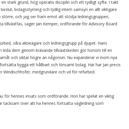
stark grund, hög operativ disciplin och ett tydligt syfte. I takt
 beslut, bolagsstyrning och tydlig intern samsyn en allt viktigare
a större, och jag ser fram emot att stödja ledningsgruppen,
sta tillväxtfas, säger Jan Kemper, ordförande för Advisory Board
urbed, våra aktieägare och ledningsgrupp på djupet. Hans
h leda dem genom krävande tillväxtskeden gör honom till en
al framåt och siktar högre än någonsin. Nu expanderar vi inom nya
ortsätta bygga ett hållbart och lönsamt bolag. Här har Jan precis
er Windischhofer, medgrundare och vd för refurbed.
seau för hennes insats som ordförande. Hon har spelat en viktig
g är tacksam över att ha hennes fortsatta vägledning som