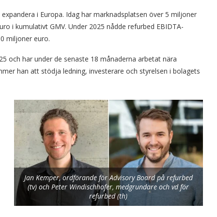
t expandera i Europa. Idag har marknadsplatsen över 5 miljoner
euro i kumulativt GMV. Under 2025 nådde refurbed EBIDTA-
 miljoner euro.
2025 och har under de senaste 18 månaderna arbetat nära
r han att stödja ledning, investerare och styrelsen i bolagets
Jan Kemper, ordförande för Advisory Board på refurbed
(tv) och Peter Windischhofer, medgrundare och vd för
refurbed (th)