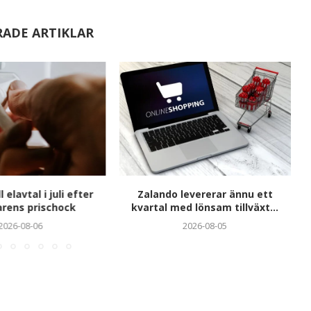
RADE ARTIKLAR
l elavtal i juli efter
Zalando levererar ännu ett
ens prischock
kvartal med lönsam tillväxt...
2026-08-06
2026-08-05