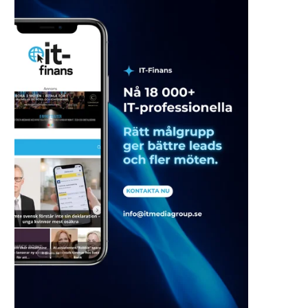
Tror vi att förändringen gäller
Sambla Group aktiverar
oss eller någon...
tillstånd som
kreditmarknadsbolag o
2026-08-05
2026-08-05