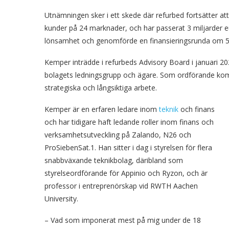
Utnämningen sker i ett skede där refurbed fortsätter at
kunder på 24 marknader, och har passerat 3 miljarder 
lönsamhet och genomförde en finansieringsrunda om 50
Kemper inträdde i refurbeds Advisory Board i januari 
bolagets ledningsgrupp och ägare. Som ordförande komme
strategiska och långsiktiga arbete.
Kemper är en erfaren ledare inom
teknik
och finans
och har tidigare haft ledande roller inom finans och
verksamhetsutveckling på Zalando, N26 och
ProSiebenSat.1. Han sitter i dag i styrelsen för flera
snabbväxande teknikbolag, däribland som
styrelseordförande för Appinio och Ryzon, och är
professor i entreprenörskap vid RWTH Aachen
University.
– Vad som imponerat mest på mig under de 18