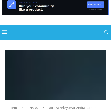
Hem
FINANS
Nordea rekryterar Andra Farhad