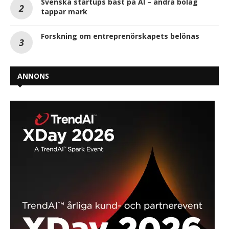
Svenska startups bäst på AI – andra bolag
tappar mark
Forskning om entreprenörskapets belönas
ANNONS