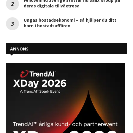
Fellowmind Sverige stöttar nu Salix Group på
deras digitala tillväxtresa
Ungas bostadsekonomi – så hjälper du ditt
barn i bostadsaffären
ANNONS