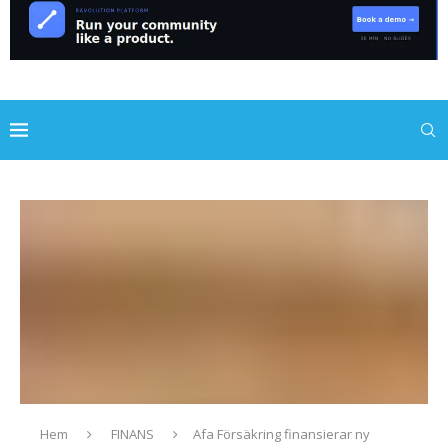
Hem
FINANS
Afa Försäkring finansierar ny