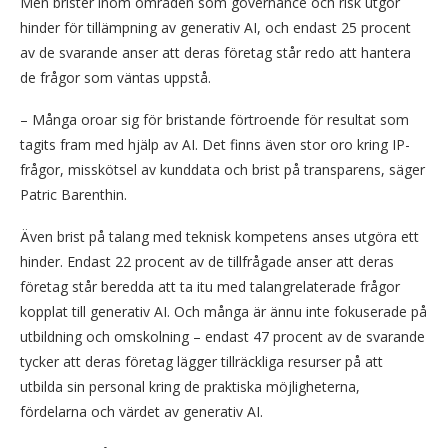
Men brister inom områden som governance och risk utgör
hinder för tillämpning av generativ AI, och endast 25 procent
av de svarande anser att deras företag står redo att hantera
de frågor som väntas uppstå.
– Många oroar sig för bristande förtroende för resultat som
tagits fram med hjälp av AI. Det finns även stor oro kring IP-
frågor, misskötsel av kunddata och brist på transparens, säger
Patric Barenthin.
Även brist på talang med teknisk kompetens anses utgöra ett
hinder. Endast 22 procent av de tillfrågade anser att deras
företag står beredda att ta itu med talangrelaterade frågor
kopplat till generativ AI. Och många är ännu inte fokuserade på
utbildning och omskolning – endast 47 procent av de svarande
tycker att deras företag lägger tillräckliga resurser på att
utbilda sin personal kring de praktiska möjligheterna,
fördelarna och värdet av generativ AI.