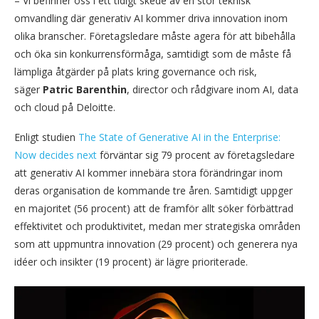
– Vi befinner oss i ett tidigt skede av en stor teknisk
omvandling där generativ AI kommer driva innovation inom
olika branscher. Företagsledare måste agera för att bibehålla
och öka sin konkurrensförmåga, samtidigt som de måste få
lämpliga åtgärder på plats kring governance och risk,
säger
Patric Barenthin
, director och rådgivare inom AI, data
och cloud på Deloitte.
Enligt studien
The State of Generative AI in the Enterprise:
Now decides next
förväntar sig 79 procent av företagsledare
att generativ AI kommer innebära stora förändringar inom
deras organisation de kommande tre åren. Samtidigt uppger
en majoritet (56 procent) att de framför allt söker förbättrad
effektivitet och produktivitet, medan mer strategiska områden
som att uppmuntra innovation (29 procent) och generera nya
idéer och insikter (19 procent) är lägre prioriterade.