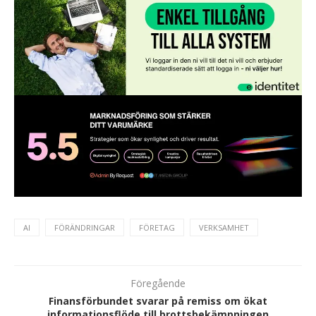
AI
FÖRÄNDRINGAR
FÖRETAG
VERKSAMHET
Föregående
Finansförbundet svarar på remiss om ökat
informationsflöde till brottsbekämpningen