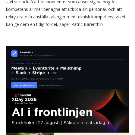
– Vi ser också att respondenter som anser sig ha hög AI-
kompetens är mer benägna att utbilda sin personal, och att
rekrytera och anställa talanger med teknisk kompetens, vilket
kan ge dem en tidig fördel, säger Patric Barenthin.