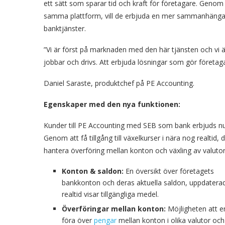
ett sätt som sparar tid och kraft för företagare. Genom
samma plattform, vill de erbjuda en mer sammanhängan
banktjänster.
”Vi är först på marknaden med den här tjänsten och vi är
jobbar och drivs. Att erbjuda lösningar som gör företa
Daniel Saraste, produktchef på PE Accounting.
Egenskaper med den nya funktionen:
Kunder till PE Accounting med SEB som bank erbjuds nu 
Genom att få tillgång till växelkurser i nära nog realtid,
hantera överföring mellan konton och växling av valutor
Konton & saldon:
En översikt över företagets
bankkonton och deras aktuella saldon, uppdaterad
realtid visar tillgängliga medel.
Överföringar mellan konton:
Möjligheten att e
föra över
pengar
mellan konton i olika valutor och