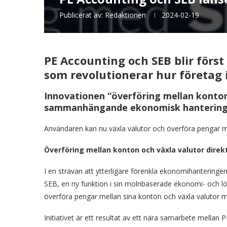
Publicerat av:
Redaktionen
2024-02-19
PE Accounting och SEB blir för
som revolutionerar hur företag
Innovationen “överföring mellan konton”
sammanhängande ekonomisk hantering 
Användaren kan nu växla valutor och överföra pengar mel
Överföring mellan konton och växla valutor dire
I en strävan att ytterligare förenkla ekonomihantering
SEB, en ny funktion i sin molnbaserade ekonomi- och lö
överföra pengar mellan sina konton och växla valutor me
Initiativet är ett resultat av ett nära samarbete mella