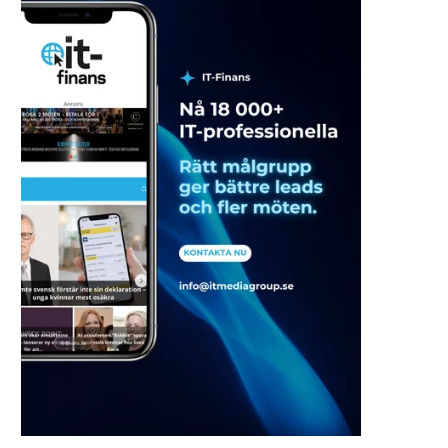
Chalmers Ventures investerar i
Lumera utser nya
Detecht – vill bli...
styrelseledamöte
2026-05-06
2026-05-04