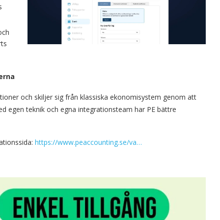
s
och
rts
erna
tioner och skiljer sig från klassiska ekonomisystem genom att
 Med egen teknik och egna integrationsteam har PE bättre
rationssida:
https://www.peaccounting.se/va…