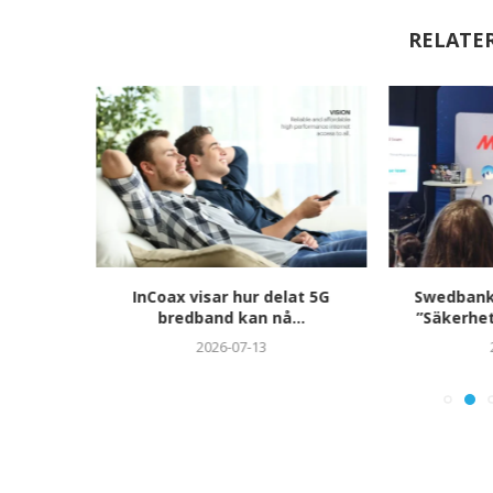
RELATE
dstennis
InCoax visar hur delat 5G
Swedbanks
mar
bredband kan nå...
”Säkerhet
2026-07-13