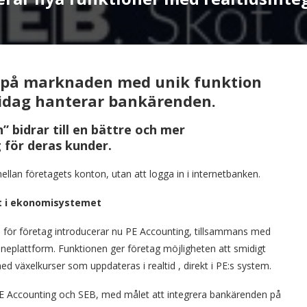
st på marknaden med unik funktion
 idag hanterar bankärenden.
 bidrar till en bättre och mer
för deras kunder.
lan företagets konton, utan att logga in i internetbanken.
kt i ekonomisystemet
en för företag introducerar nu PE Accounting, tillsammans med
neplattform. Funktionen ger företag möjligheten att smidigt
d växelkurser som uppdateras i realtid , direkt i PE:s system.
n PE Accounting och SEB, med målet att integrera bankärenden på