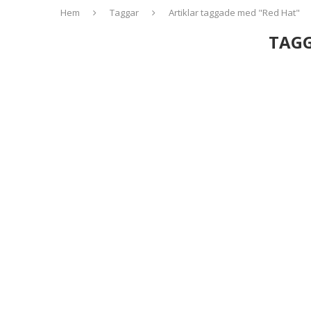
Hem
Taggar
Artiklar taggade med "Red Hat"
TAG