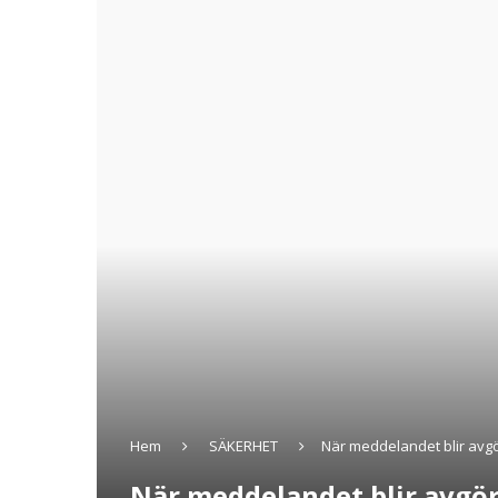
Hem
SÄKERHET
När meddelandet blir avgö
När meddelandet blir avgör