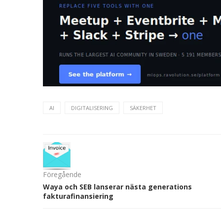
AI
DIGITALISERING
SÄKERHET
Föregående
Waya och SEB lanserar nästa generations
fakturafinansiering