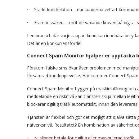
· Stärkt kundrelation – när kunderna vet att kommunikat
· Framtidssäkert – möt de växande kraven på digital 
I en bransch där varje tappad kund kan innebära betydand
Det är en konkurrensfördel.
Connect Spam Monitor hjälper er upptäcka b
Förutom falska sms ökar även problemen med manipuler
försämrad kundupplevelse. Här kommer Connect Spam Mo
Connect Spam Monitor bygger på maskininlärning och anal
meddelande en risknivå kan tjänsten skilja mellan legitim
blockerar ogiltig trafik automatiskt, innan den leverera
Tjänsten är flexibel och gör det möjligt att själva sätta
nätverksnivå. Resultatet? En kombination av säkerhet o
· Ni slipper betala för ogiltig eller manipulerad trafik.