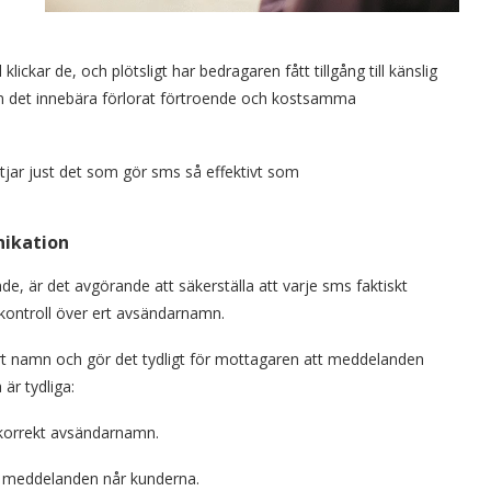
klickar de, och plötsligt har bedragaren fått tillgång till känslig
an det innebära förlorat förtroende och kostsamma
yttjar just det som gör sms så effektivt som
nikation
de, är det avgörande att säkerställa att varje sms faktiskt
kontroll över ert avsändarnamn.
ert namn och gör det tydligt för mottagaren att meddelanden
är tydliga:
 korrekt avsändarnamn.
a meddelanden når kunderna.