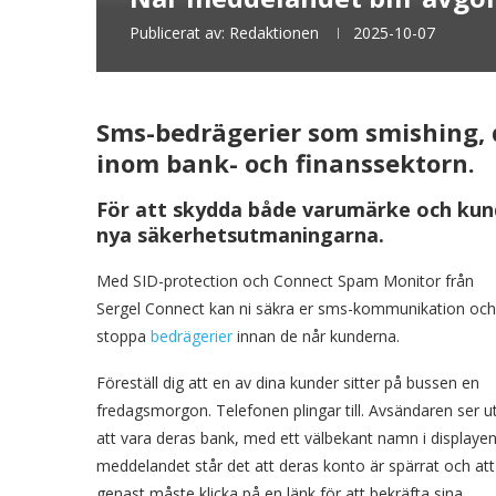
Publicerat av:
Redaktionen
2025-10-07
Sms-bedrägerier som smishing, d
inom bank- och finanssektorn.
För att skydda både varumärke och kun
nya säkerhetsutmaningarna.
Med SID-protection och Connect Spam Monitor från
Sergel Connect kan ni säkra er sms-kommunikation och
stoppa
bedrägerier
innan de når kunderna.
Föreställ dig att en av dina kunder sitter på bussen en
fredagsmorgon. Telefonen plingar till. Avsändaren ser u
att vara deras bank, med ett välbekant namn i displayen.
meddelandet står det att deras konto är spärrat och att
genast måste klicka på en länk för att bekräfta sina