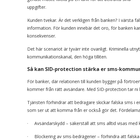
uppgifter.
Kunden tvekar. Är det verkligen från banken? I värsta fall 
information. För kunden innebär det oro, för banken k
konsekvenser.
Det här scenariot är tyvärr inte ovanligt. Kriminella utn
kommunikationskanal, den höga tilliten.
Så kan SID-protection stärka er sms-kommu
För banker, där relationen till kunden bygger på förtroen
kommer från rätt avsändare. Med SID-protection tar ni 
Tjänsten förhindrar att bedragare skickar falska sms i 
som ser ut att komma från er också gör det. Fördelarna 
· Avsändarskydd – säkerställ att sms alltid visas med
· Blockering av sms-bedrägerier – förhindra att falsk