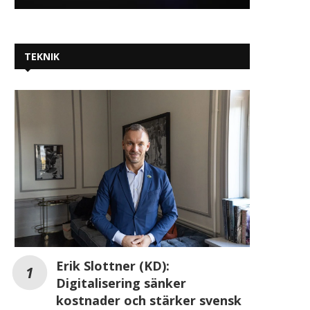
TEKNIK
Hogia växer kraftigt i molnet och
Westcon Comstor säk
gör vinst...
investering från General 
för...
2026-07-09
2026-06-23
Erik Slottner (KD):
Digitalisering sänker
kostnader och stärker svensk