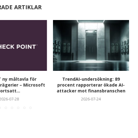
RADE ARTIKLAR
 ny måltavla för
TrendAI-undersökning: 89
rägerier – Microsoft
procent rapporterar ökade AI-
ortsatt...
attacker mot finansbranschen
2026-07-28
2026-07-24