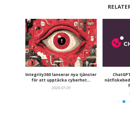
RELATE
utökar
Integrity360 lanserar nya tjänster
ChatGPT
rmen med
för att upptäcka cyberhot...
nätfiskebed
.
f
2026-07-29