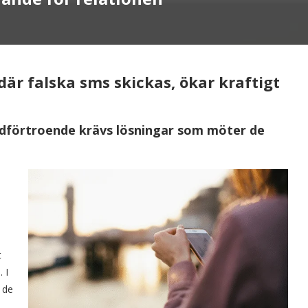
är falska sms skickas, ökar kraftigt
dförtroende krävs lösningar som möter de
t
 I
 de