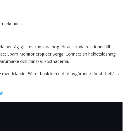
 marknader.
nda bedrägligt sms kan vara nog för att skada relationen till
ct Spam Monitor erbjuder Sergel Connect en helhetslösning
t varumärke och minskar kostnaderna.
e meddelande. För er bank kan det bli avgörande för att behålla
er
.