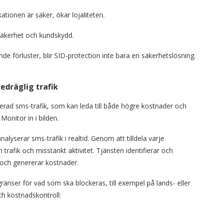
ionen är säker, ökar lojaliteten.
säkerhet och kundskydd.
e förluster, blir SID-protection inte bara en säkerhetslösning.
edräglig trafik
ad sms-trafik, som kan leda till både högre kostnader och
nitor in i bilden.
yserar sms-trafik i realtid. Genom att tilldela varje
 trafik och misstänkt aktivitet. Tjänsten identifierar och
s och genererar kostnader.
 gränser för vad som ska blockeras, till exempel på lands- eller
ch kostnadskontroll: