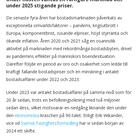
under 2025 stigande priser.
De senaste fyra åren har bostadsmarknaden påverkats av
exceptionella omvärldsfaktorer – pandemi, krigsutbrott i
Europa, komponentbrist, rusande elpriser, höjd styrränta och
ökande inflation. Åren 2020 och 2021 såg en osannolik
aktivitet på marknaden med rekordmånga bostadsbyten, drivet
av pandemins effekter på människors boendesituation.
Därefter följde en period av oro och osäkerhet som ledde till
kraftigt fallande bostadspriser och en minskning i antalet
bostadsaffärer under 2022 och 2023.
Under 2023 var antalet bostadsaffärer på samma nivå som för
20 år sedan, trots en befolkningsökning med två miljoner
sedan dess, vilket motsvarar en nedgång liknande den under
den
ekonomiska
kraschen på 90-talet. Enligt Erik Wikander,
vice vd
Svensk Fastighetsförmedling
har vi sedan början av
2024 ett skifte.