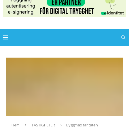
Hem
FASTIGHETER
Byggmax tar täten i