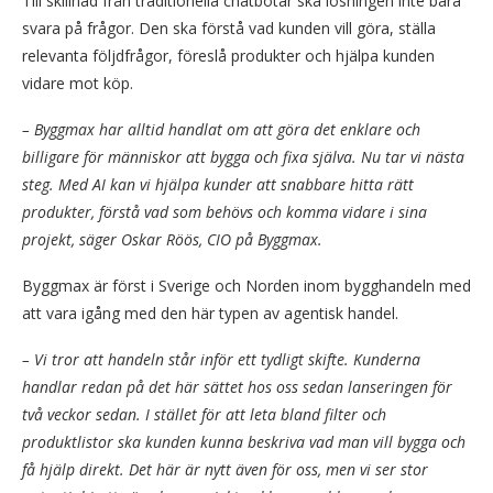
Till skillnad från traditionella chatbotar ska lösningen inte bara
svara på frågor. Den ska förstå vad kunden vill göra, ställa
relevanta följdfrågor, föreslå produkter och hjälpa kunden
vidare mot köp.
– Byggmax har alltid handlat om att göra det enklare och
billigare för människor att bygga och fixa själva. Nu tar vi nästa
steg. Med AI kan vi hjälpa kunder att snabbare hitta rätt
produkter, förstå vad som behövs och komma vidare i sina
projekt, säger Oskar Röös, CIO på Byggmax.
Byggmax är först i Sverige och Norden inom bygghandeln med
att vara igång med den här typen av agentisk handel.
– Vi tror att handeln står inför ett tydligt skifte. Kunderna
handlar redan på det här sättet hos oss sedan lanseringen för
två veckor sedan. I stället för att leta bland filter och
produktlistor ska kunden kunna beskriva vad man vill bygga och
få hjälp direkt. Det här är nytt även för oss, men vi ser stor