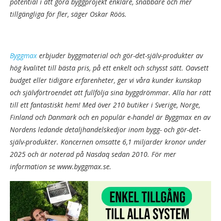
potential i att göra byggprojekt enklare, snabbare och mer
tillgängliga för fler, säger Oskar Röös.
Byggmax
erbjuder byggmaterial och gör-det-själv-produkter av
hög kvalitet till bästa pris, på ett enkelt och schysst sätt. Oavsett
budget eller tidigare erfarenheter, ger vi våra kunder kunskap
och självförtroendet att fullfölja sina byggdrömmar. Alla har rätt
till ett fantastiskt hem! Med över 210 butiker i Sverige, Norge,
Finland och Danmark och en populär e-handel är Byggmax en av
Nordens ledande detaljhandelskedjor inom bygg- och gör-det-
själv-produkter. Koncernen omsatte 6,1 miljarder kronor under
2025 och är noterad på Nasdaq sedan 2010. För mer
information se www.byggmax.se.