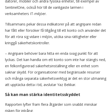
datorer, mobiler och andra fysiska enheter, till exempel av
SentinelOne, också hör till de vanligaste larmen i
verksamheters IT-miljöer.
Tillsammans pekar dessa indikatorer på att angripare redan
har fått eller försöker få tillgång till ett konto och använder det
för att röra sig vidare i miljön, utöka sina rättigheter eller
kringgå säkerhetskontroller.
– Angripare behöver bara hitta en enda svag punkt för att
lyckas. Det kan handla om ett konto som inte har stängts ned,
en felkonfigurerad säkerhetsinställning eller en enhet som
saknar skydd. För organisationer med begränsade resurser
och många separata säkerhetsverktyg är det en stor utmaning
att upptäcka detta i tid, avslutar Yaz Bekkar.
Så kan man stärka identitetsskyddet
Rapporten lyfter fram flera åtgärder som snabbt minskar
risken för intrång: