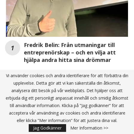
Fredrik Belin: Från utmaningar till
entreprenörskap – och en vilja att
hjälpa andra hitta sina drömmar
Vi använder cookies och andra identifierare för att förbättra din
Här är vinnarna i Venture Cups Sverigefinal –
upplevelse. Detta gör att vi kan säkerställa din åtkomst,
Startup 2024!
analysera ditt besök på vår webbplats. Det hjälper oss att
erbjuda dig ett personligt anpassat innehåll och smidig åtkomst
Sverige och Europa sätter nytt rekord
till användbar information. Klicka på ”Jag godkänner” för att
acceptera vår användning av cookies och andra identifierare
eller klicka ”Mer information” för att justera dina val.
ANNONS
Jag Godkänner
Mer Information >>