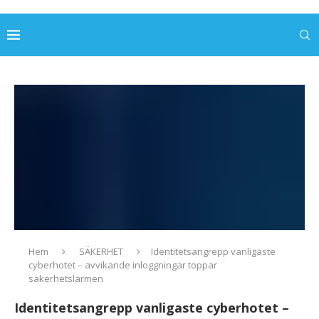
Hem
SÄKERHET
Identitetsangrepp vanligaste
cyberhotet – avvikande inloggningar toppar
säkerhetslarmen
Identitetsangrepp vanligaste cyberhotet –