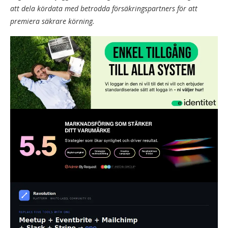
att dela kördata med betrodda försäkringspartners för att
premiera säkrare körning.