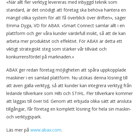
«När allt fler verktyg levereras med inbyggd teknik som
standard, är det onödigt att företag ska behöva hantera en
mängd olika system för att få överblick över driften», säger
Emma Dyga, VD för ABAX. «Smart Connect samlar allt i en
plattform och ger våra kunder värdefull insikt, så att de kan
arbeta mer produktivt och effektivt. För ABAX är detta ett
viktigt strategiskt steg som stärker vår tillväxt och
konkurrensfördel på marknaden.»
ABAX ger redan företag möjligheten att spåra uppkopplade
maskiner i en samlad plattform. Nu utökas denna lösning till
att även gälla verktyg, så att kunder kan integrera verktyg från
ledande tillverkare som Hilti och STIHL. Fler tillverkare kommer
att läggas till över tid. Genom att erbjuda olika sätt att ansluta
tillgångar, får företag en komplett lösning för hela sin maskin-
och verktygspark.
Läs mer på
www.abax.com
.