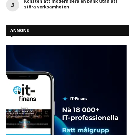
Konsten att modernisera en bank utan att
störa verksamheten
ANNONS