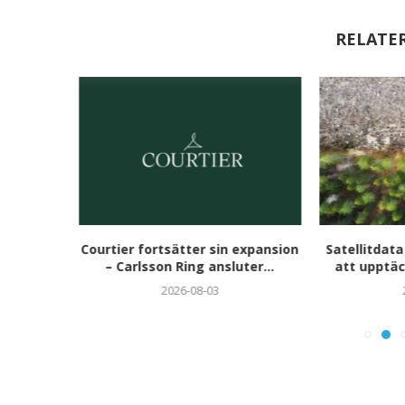
RELATE
aren 2026
Courtier fortsätter sin expansion
Satellitdata
i...
– Carlsson Ring ansluter...
att upptäc
2026-08-03