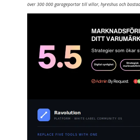
över 300 000 garageportar till villor, hyreshus och bosta