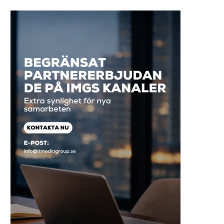
Nordec levererar stommen till
Orterna där svenskarn
Hitachi Energys utbyggnad i...
minst och störst
2026-07-17
2026-07-16