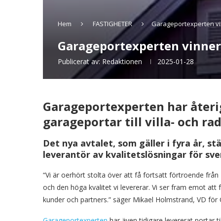
Hem
FASTIGHETER
Garageportexperten vi
Garageportexperten vinner
Publicerat av:
Redaktionen
2025-01-28
Garageportexperten har återi
garageportar till villa- och ra
Det nya avtalet, som gäller i fyra år, s
leverantör av kvalitetslösningar för sv
“Vi är oerhört stolta över att få fortsatt förtroende frå
och den höga kvalitet vi levererar. Vi ser fram emot att
kunder och partners.” säger Mikael Holmstrand, VD för
Garageportexperten
har även tidigare levererat portar til