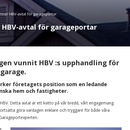
nner HBV-avtal för garageportar
 HBV-avtal för garageportar
gen vunnit HBV :s upphandling för
dgarage.
tärker företagets position som en ledande
enska hem och fastigheter.
n HBV. Detta avtal är ett kvitto på vår bredd, vårt engagemang
 fortsätta göra vardagen enklare och tryggare för både våra
 Garageportexperten.
l