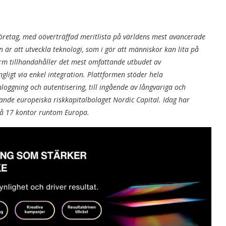
sföretag, med oöverträffad meritlista på världens mest avancerade
n är att utveckla teknologi, som i gör att människor kan lita på
tform tillhandahåller det mest omfattande utbudet av
gängligt via enkel integration. Plattformen stöder hela
nloggning och autentisering, till ingående av långvariga och
dande europeiska riskkapitalbolaget Nordic Capital. Idag har
på 17 kontor runtom Europa.