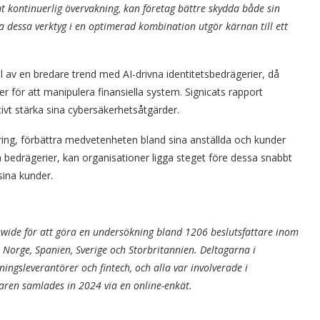
 kontinuerlig övervakning, kan företag bättre skydda både sin
a dessa verktyg i en optimerad kombination utgör kärnan till ett
 av en bredare trend med AI-drivna identitetsbedrägerier, då
er för att manipulera finansiella system. Signicats rapport
tivt stärka sina cybersäkerhetsåtgärder.
ing, förbättra medvetenheten bland sina anställda och kunder
a bedrägerier, kan organisationer ligga steget före dessa snabbt
ina kunder.
swide för att göra en undersökning bland 1206 beslutsfattare inom
Norge, Spanien, Sverige och Storbritannien. Deltagarna i
ngsleverantörer och fintech, och alla var involverade i
aren samlades in 2024 via en online-enkät.