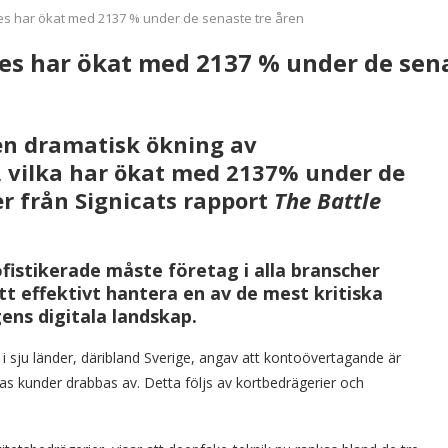
s har ökat med 2137 % under de senaste tre åren
s har ökat med 2137 % under de sena
 en dramatisk ökning av
 vilka har ökat med 2137% under de
er från Signicats rapport
The Battle
ofistikerade måste företag i alla branscher
t effektivt hantera en av de mest kritiska
ens digitala landskap.
 i sju länder, däribland Sverige, angav att kontoövertagande är
kunder drabbas av. Detta följs av kortbedrägerier och