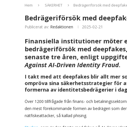
Hem
SÄKERHET
Bedrägeriförsök med deepfake
Bedrägeriförsök med deepfake
Publicerat av:
Redaktionen
2025-02-21
Finansiella institutioner möter
bedrägeriförsök med deepfakes,
senaste tre åren, enligt uppgift
Against AI-Driven Identity Fraud
.
I takt med att deepfakes blir allt mer s
ompröva sina säkerhetsstrategier för at
formerna av identitetsbedrägerier i dag
Över 1200 tillfrågade från finans- och betalningssektorn
den mest förekommande formen av bedrägeri som deras 
nätfiskeattacker, så kallad phising.