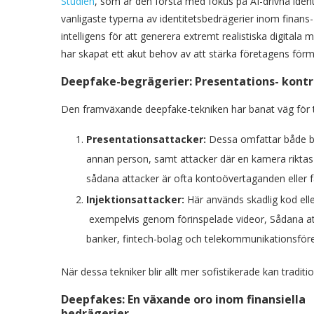
Studien
, som är den första med fokus på AI-drivna ident
vanligaste typerna av identitetsbedrägerier inom finans- 
intelligens för att generera extremt realistiska digital
har skapat ett akut behov av att stärka företagens fö
Deepfake-begrägerier: Presentations- kontr
Den framväxande deepfake-tekniken har banat väg för t
Presentationsattacker:
Dessa omfattar både be
annan person, samt attacker där en kamera riktas
sådana attacker är ofta kontoövertaganden eller f
Injektionsattacker:
Här används skadlig kod ell
exempelvis genom förinspelade videor, Sådana att
banker, fintech-bolag och telekommunikationsföre
När dessa tekniker blir allt mer sofistikerade kan tradit
Deepfakes: En växande oro inom finansiella
bedrägerier