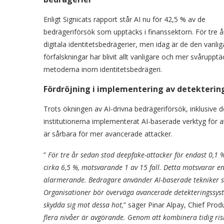
Enligt Signicats rapport står AI nu för 42,5 % av de
bedrägeriförsök som upptäcks i finanssektorn. För tre å
digitala identitetsbedrägerier, men idag är de den vanl
förfalskningar har blivit allt vanligare och mer svårupp
metoderna inom identitetsbedrägeri.
Fördröjning i implementering av detekterin
Trots ökningen av AI-drivna bedrägeriförsök, inklusive d
institutionerna implementerat AI-baserade verktyg för 
är sårbara för mer avancerade attacker.
”
För tre år sedan stod deepfake-attacker för endast 0,1 %
cirka 6,5 %, motsvarande 1 av 15 fall. Detta motsvarar en
alarmerande. Bedragare använder AI-baserade tekniker som
Organisationer bör överväga avancerade detekteringssyste
skydda sig mot dessa hot,
” säger Pinar Alpay, Chief Prod
flera nivåer är avgörande. Genom att kombinera tidig ris