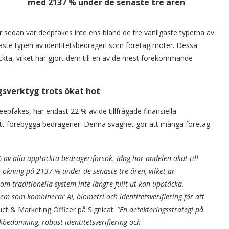
r sedan var deepfakes inte ens bland de tre vanligaste typerna av
igaste typen av identitetsbedrägeri som företag möter. Dessa
täckta, vilket har gjort dem till en av de mest förekommande
gsverktyg trots ökat hot
eepfakes, har endast 22 % av de tillfrågade finansiella
att förebygga bedrägerier. Denna svaghet gör att många företag
 av alla upptäckta bedrägeriförsök. Idag har andelen ökat till
 ökning på 2137 % under de senaste tre åren, vilket är
 traditionella system inte längre fullt ut kan upptäcka.
m som kombinerar AI, biometri och identitetsverifiering för att
uct & Marketing Officer på Signicat.
”En detekteringsstrategi på
kbedömning, robust identitetsverifiering och