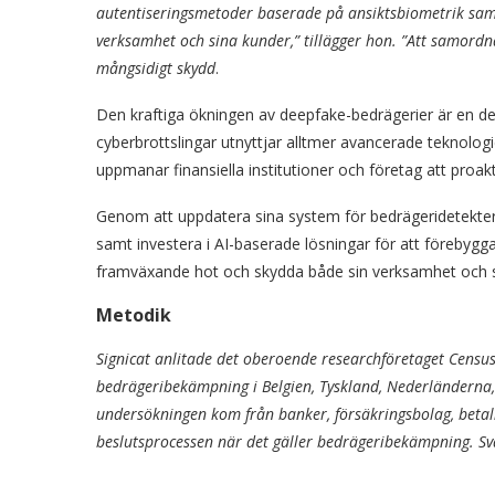
autentiseringsmetoder baserade på ansiktsbiometrik samt
verksamhet och sina kunder,” tillägger hon. ”Att samordn
mångsidigt skydd
.
Den kraftiga ökningen av deepfake-bedrägerier är en del
cyberbrottslingar utnyttjar alltmer avancerade teknologi
uppmanar finansiella institutioner och företag att proak
Genom att uppdatera sina system för bedrägeridetekter
samt investera i AI-baserade lösningar för att förebygg
framväxande hot och skydda både sin verksamhet och s
Metodik
Signicat anlitade det oberoende researchföretaget Censu
bedrägeribekämpning i Belgien, Tyskland, Nederländerna, 
undersökningen kom från banker, försäkringsbolag, betalni
beslutsprocessen när det gäller bedrägeribekämpning. Sv