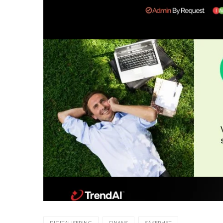
DIGITALISERING
FINANS
SÄKERHET