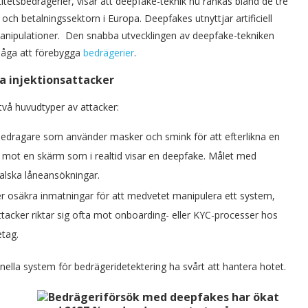
itetsbedrägerier, visar att deepfake-teknik nu rankas bland de tre
och betalningssektorn i Europa. Deepfakes utnyttjar artificiell
a manipulationer. Den snabba utvecklingen av deepfake-tekniken
rmåga att förebygga
bedrägerier
.
a injektionsattacker
vå huvudtyper av attacker:
dragare som använder masker och smink för att efterlikna en
 mot en skärm som i realtid visar en deepfake. Målet med
alska låneansökningar.
er osäkra inmatningar för att medvetet manipulera ett system,
acker riktar sig ofta mot onboarding- eller KYC-processer hos
tag.
ionella system för bedrägeridetektering ha svårt att hantera hotet.