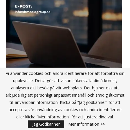
Vi använder cookies och andra identifierare för att förbättra din
upplevelse. Detta gör att vi kan säkerställa din åtkomst,
analysera ditt besök på vår webbplats. Det hjälper oss att
erbjuda dig ett personligt anpassat innehåll och smidig åtkomst
till användbar information. Klicka på ”Jag godkänner” för att
acceptera vår användning av cookies och andra identifierare
NYHETSBREV JA TACK
eller klicka ”Mer information” för att justera dina val.
Jag Godkänner
Mer Information >>