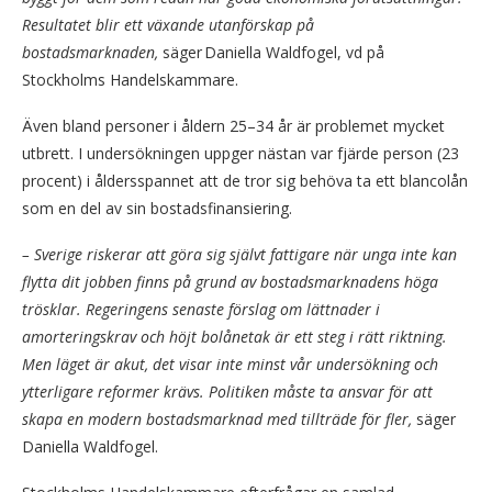
Resultatet blir ett växande utanförskap på
bostadsmarknaden
,
säger Daniella Waldfogel, vd på
Stockholms Handelskammare.
Även bland personer i åldern 25–34 år är problemet mycket
utbrett. I undersökningen uppger nästan var fjärde person (23
procent) i åldersspannet att de tror sig behöva ta ett blancolån
som en del av sin bostadsfinansiering.
–
Sverige riskerar att göra sig självt fattigare när unga inte kan
flytta dit jobben finns på grund av bostadsmarknadens höga
trösklar. Regeringens senaste förslag om lättnader i
amorteringskrav och höjt bolånetak är ett steg i rätt riktning.
Men läget är akut, det visar inte minst vår undersökning och
ytterligare reformer krävs. Politiken måste ta ansvar för att
skapa en modern bostadsmarknad med tillträde för fler
,
säger
Daniella Waldfogel.