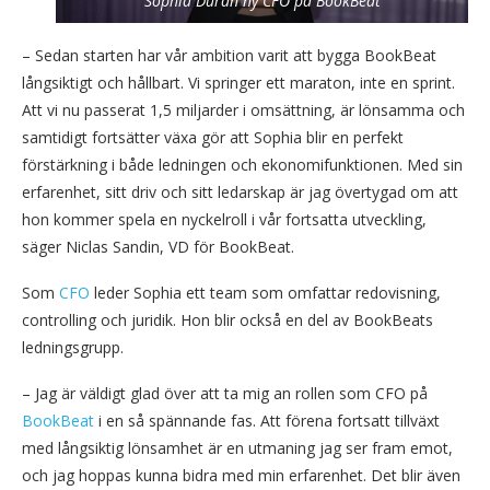
Sophia Duràn ny CFO på BookBeat
– Sedan starten har vår ambition varit att bygga BookBeat
långsiktigt och hållbart. Vi springer ett maraton, inte en sprint.
Att vi nu passerat 1,5 miljarder i omsättning, är lönsamma och
samtidigt fortsätter växa gör att Sophia blir en perfekt
förstärkning i både ledningen och ekonomifunktionen. Med sin
erfarenhet, sitt driv och sitt ledarskap är jag övertygad om att
hon kommer spela en nyckelroll i vår fortsatta utveckling,
säger Niclas Sandin, VD för BookBeat.
Som
CFO
leder Sophia ett team som omfattar redovisning,
controlling och juridik. Hon blir också en del av BookBeats
ledningsgrupp.
– Jag är väldigt glad över att ta mig an rollen som CFO på
BookBeat
i en så spännande fas. Att förena fortsatt tillväxt
med långsiktig lönsamhet är en utmaning jag ser fram emot,
och jag hoppas kunna bidra med min erfarenhet. Det blir även