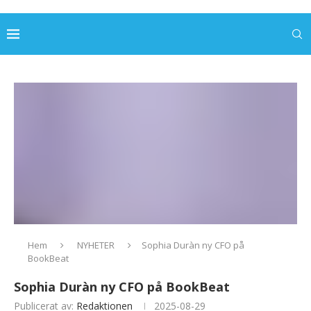
Hem
NYHETER
Sophia Duràn ny CFO på
BookBeat
Sophia Duràn ny CFO på BookBeat
Publicerat av:
Redaktionen
2025-08-29