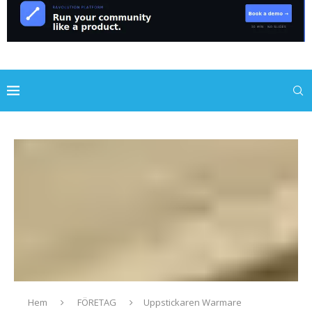
Hem
FÖRETAG
Uppstickaren Warmare