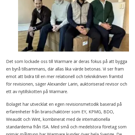
Det som lockade oss till Warmare är deras fokus på att bygga
en byrå tillsammans, där allas lika värde betonas. Vi ser fram
emot att bidra till en mer relationell och teknikdriven framtid
för revisionen, säger Alexander Larin, auktoriserad revisor och
ett av nytillskotten på Warmare.
Bolaget har utvecklat en egen revisionsmetodik baserad på
erfarenheter från branschaktörer som EY, KPMG, BDO,
Weaudit och Wint, kombinerat med de internationella
standarderna från ISA. Med små och medelstora företag som
primär målgrupp har Warmare kunder över hela Sverige. De