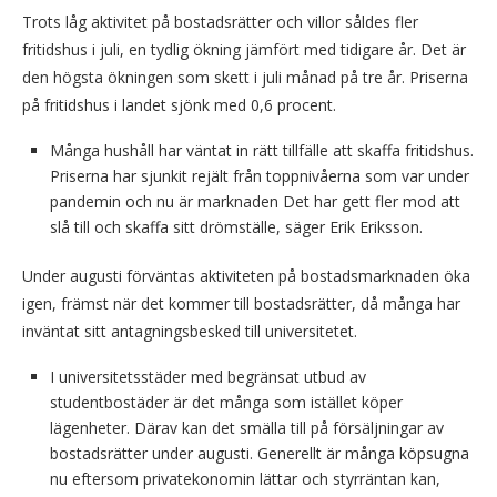
Trots låg aktivitet på bostadsrätter och villor såldes fler
fritidshus i juli, en tydlig ökning jämfört med tidigare år. Det är
den högsta ökningen som skett i juli månad på tre år. Priserna
på fritidshus i landet sjönk med 0,6 procent.
Många hushåll har väntat in rätt tillfälle att skaffa fritidshus.
Priserna har sjunkit rejält från toppnivåerna som var under
pandemin och nu är marknaden Det har gett fler mod att
slå till och skaffa sitt drömställe, säger Erik Eriksson.
Under augusti förväntas aktiviteten på bostadsmarknaden öka
igen, främst när det kommer till bostadsrätter, då många har
inväntat sitt antagningsbesked till universitetet.
I universitetsstäder med begränsat utbud av
studentbostäder är det många som istället köper
lägenheter. Därav kan det smälla till på försäljningar av
bostadsrätter under augusti. Generellt är många köpsugna
nu eftersom privatekonomin lättar och styrräntan kan,