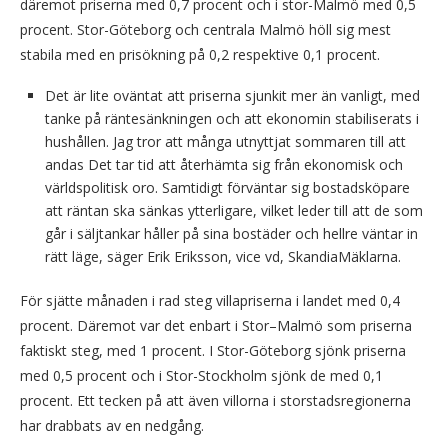
däremot priserna med 0,7 procent och i stor-Malmö med 0,5
procent. Stor-Göteborg och centrala Malmö höll sig mest
stabila med en prisökning på 0,2 respektive 0,1 procent.
Det är lite oväntat att priserna sjunkit mer än vanligt, med
tanke på räntesänkningen och att ekonomin stabiliserats i
hushållen. Jag tror att många utnyttjat sommaren till att
andas Det tar tid att återhämta sig från ekonomisk och
världspolitisk oro. Samtidigt förväntar sig bostadsköpare
att räntan ska sänkas ytterligare, vilket leder till att de som
går i säljtankar håller på sina bostäder och hellre väntar in
rätt läge, säger Erik Eriksson, vice vd, SkandiaMäklarna.
För sjätte månaden i rad steg villapriserna i landet med 0,4
procent. Däremot var det enbart i Stor–Malmö som priserna
faktiskt steg, med 1 procent. I Stor-Göteborg sjönk priserna
med 0,5 procent och i Stor-Stockholm sjönk de med 0,1
procent. Ett tecken på att även villorna i storstadsregionerna
har drabbats av en nedgång.