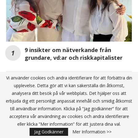
9 insikter om nätverkande från
grundare, vd:ar och riskkapitalister
Vi använder cookies och andra identifierare för att förbättra din
Sigma Technology blir en stödpartner till Daya
Ventures för att stärka kvinnlig hälsa
upplevelse. Detta gör att vi kan säkerställa din åtkomst,
analysera ditt besök på vår webbplats. Det hjälper oss att
Digitalisering driver tillväxten av gig-ekonomin
erbjuda dig ett personligt anpassat innehåll och smidig åtkomst
– Tre tips för att lyckas som frilansare
till användbar information. Klicka på ”Jag godkänner” för att
acceptera vår användning av cookies och andra identifierare
eller klicka ”Mer information” för att justera dina val.
ANNONS
Jag Godkänner
Mer Information >>