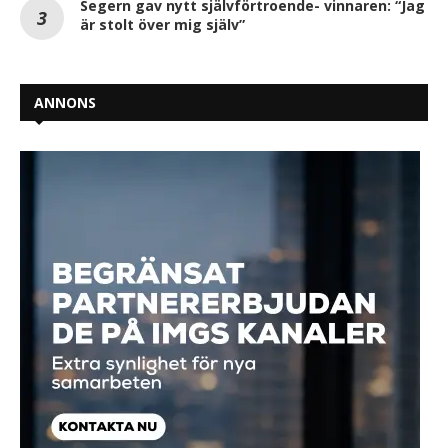
Segern gav nytt självförtroende- vinnaren: “Jag
är stolt över mig själv”
ANNONS