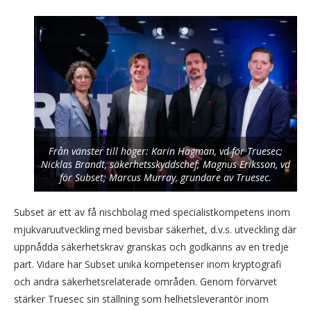
Från vänster till höger: Karin Hagman, vd för Truesec;
Nicklas Brandt, säkerhetsskyddschef; Magnus Eriksson, vd
för Subset; Marcus Murray, grundare av Truesec.
Subset är ett av få nischbolag med specialistkompetens inom
mjukvaruutveckling med bevisbar säkerhet, d.v.s. utveckling där
uppnådda säkerhetskrav granskas och godkänns av en tredje
part. Vidare har Subset unika kompetenser inom kryptografi
och andra säkerhetsrelaterade områden. Genom förvärvet
stärker Truesec sin ställning som helhetsleverantör inom