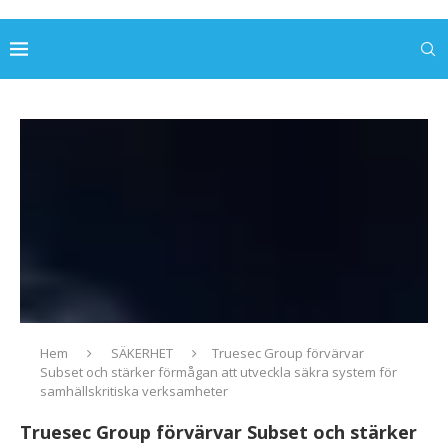
Hem
SÄKERHET
Truesec Group förvärvar
Subset och stärker förmågan att utveckla säkra system för
samhällskritiska verksamheter
Truesec Group förvärvar Subset och stärker