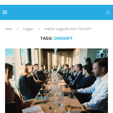
Hem
Taggar
Artiklar taggade med "Qinshift"
TAGG:
QINSHIFT