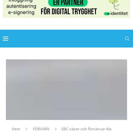
Hem
FÖRVÄRV
SBC växer och förvärvar Ale