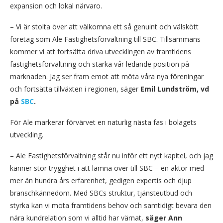
expansion och lokal närvaro.
– Vi är stolta över att välkomna ett så genuint och välskött
företag som Ale Fastighetsförvaltning till SBC. Tillsammans
kommer vi att fortsätta driva utvecklingen av framtidens
fastighetsförvaltning och stärka vår ledande position på
marknaden. Jag ser fram emot att möta våra nya föreningar
och fortsätta tillväxten i regionen, säger
Emil Lundström, vd
på
SBC
.
För Ale markerar förvärvet en naturlig nästa fas i bolagets
utveckling.
– Ale Fastighetsförvaltning står nu inför ett nytt kapitel, och jag
känner stor trygghet i att lämna över till SBC – en aktör med
mer än hundra års erfarenhet, gedigen expertis och djup
branschkännedom. Med SBCs struktur, tjänsteutbud och
styrka kan vi möta framtidens behov och samtidigt bevara den
nära kundrelation som vi alltid har värnat,
säger Ann