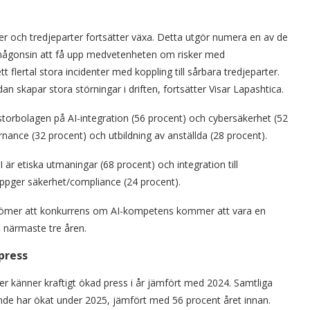
örer och tredjeparter fortsätter växa. Detta utgör numera en av de
än någonsin att få upp medvetenheten om risker med
 flertal stora incidenter med koppling till sårbara tredjeparter.
n skapar stora störningar i driften, fortsätter Visar Lapashtica.
 storbolagen på AI-integration (56 procent) och cybersäkerhet (52
nance (32 procent) och utbildning av anställda (28 procent).
är etiska utmaningar (68 procent) och integration till
uppger säkerhet/compliance (24 procent).
edömer att konkurrens om AI-kompetens kommer att vara en
 närmaste tre åren.
press
r känner kraftigt ökad press i år jämfört med 2024. Samtliga
ande har ökat under 2025, jämfört med 56 procent året innan.