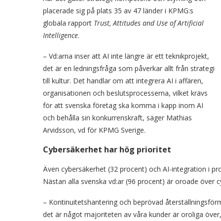
placerade sig på plats 35 av 47 länder i KPMG:s
globala rapport
Trust, Attitudes and Use of Artificial
Intelligence
.
– Vd:arna inser att AI inte längre är ett teknikprojekt,
det är en ledningsfråga som påverkar allt från strategi
till kultur. Det handlar om att integrera AI i affären,
organisationen och beslutsprocesserna, vilket krävs
för att svenska företag ska komma i kapp inom AI
och behålla sin konkurrenskraft, säger Mathias
Arvidsson, vd för KPMG Sverige.
Cybersäkerhet har hög prioritet
Även cybersäkerhet (32 procent) och AI-integration i pr
Nästan alla svenska vd:ar (96 procent) är oroade över c
– Kontinuitetshantering och beprövad återställningsförm
det är något majoriteten av våra kunder är oroliga över,