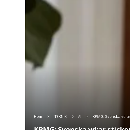
Hem
TEKNIK
AI
KPMG: Svenska vd:ar s
KPMG: Svenska vd:ar sticker