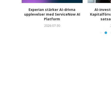
e och
Experian stärker AI-drivna
AI-inves
Clarity
upplevelser med ServiceNow AI
Kapitalförv
Platform
satsa
2026-07-30