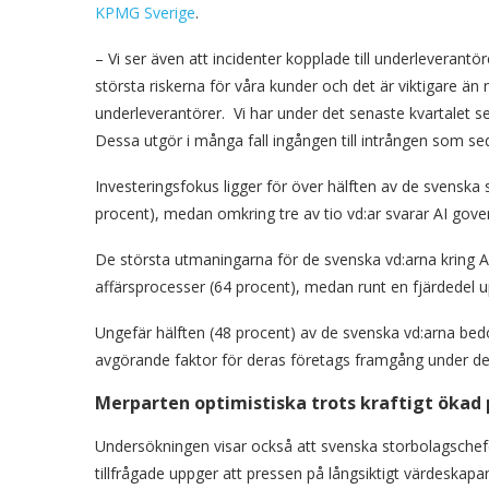
KPMG Sverige
.
– Vi ser även att incidenter kopplade till underleverant
största riskerna för våra kunder och det är viktigare 
underleverantörer. Vi har under det senaste kvartalet sett
Dessa utgör i många fall ingången till intrången som seda
Investeringsfokus ligger för över hälften av de svenska
procent), medan omkring tre av tio vd:ar svarar AI gover
De största utmaningarna för de svenska vd:arna kring AI 
affärsprocesser (64 procent), medan runt en fjärdedel 
Ungefär hälften (48 procent) av de svenska vd:arna b
avgörande faktor för deras företags framgång under de
Merparten optimistiska trots kraftigt ökad 
Undersökningen visar också att svenska storbolagschefe
tillfrågade uppger att pressen på långsiktigt värdeskap