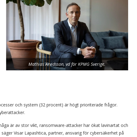
Mathias Arvidsson, vd för KPMG Sverige.
ocesser och system (32 procent) är högt prioriterade frågor.
yberattacker.
åga är av stor vikt, ransomware-attacker har ökat lavinartat och
 säger Visar Lapashtica, partner, ansvarig för cybersäkerhet på