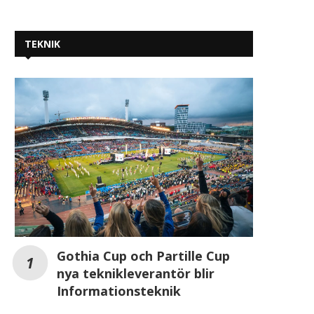
Workday Learning, drivet av
Amadeus AI-basera
Sana, är nu allmänt...
prissättning driver m
TEKNIK
omsättningstillväxt fö
2026-07-24
2026-07-22
Gothia Cup och Partille Cup
nya teknikleverantör blir
Informationsteknik