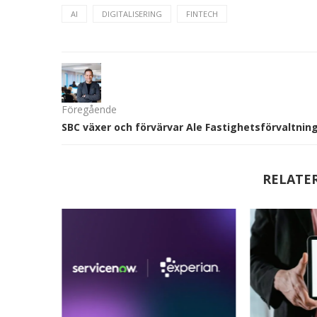
AI
DIGITALISERING
FINTECH
Föregående
SBC växer och förvärvar Ale Fastighetsförvaltnin
RELATE