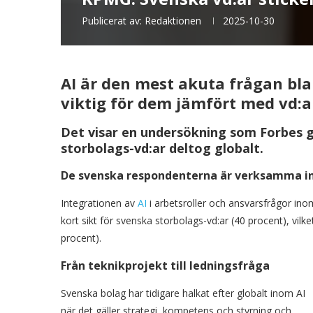
Publicerat av:
Redaktionen
2025-10-30
AI är den mest akuta frågan bla
viktig för dem jämfört med vd:ar
Det visar en undersökning som Forbes 
storbolags-vd:ar deltog globalt.
De svenska respondenterna är verksamma in
Integrationen av
AI
i arbetsroller och ansvarsfrågor ino
kort sikt för svenska storbolags-vd:ar (40 procent), vil
procent).
Från teknikprojekt till ledningsfråga
Svenska bolag har tidigare halkat efter globalt inom AI
när det gäller strategi, kompetens och styrning och