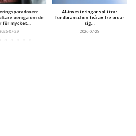
teringsparadoxen:
AI-investeringar splittrar
altare oeniga om de
fondbranschen två av tre oroar
r för mycket...
sig...
2026-07-29
2026-07-28