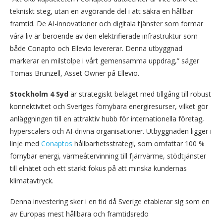
tekniskt steg, utan en avgörande del i att säkra en hållbar
framtid. De AI-innovationer och digitala tjänster som formar
våra liv är beroende av den elektrifierade infrastruktur som
både Conapto och Ellevio levererar. Denna utbyggnad
markerar en milstolpe i vårt gemensamma uppdrag,” säger
Tomas Brunzell, Asset Owner på Ellevio.
Stockholm 4 Syd
är strategiskt beläget med tillgång till robust
konnektivitet och Sveriges förnybara energiresurser, vilket gör
anläggningen till en attraktiv hubb för internationella företag,
hyperscalers och AI-drivna organisationer. Utbyggnaden ligger i
linje med
Conaptos
hållbarhetsstrategi, som omfattar 100 %
förnybar energi, värmeåtervinning till fjärrvärme, stödtjänster
till elnätet och ett starkt fokus på att minska kundernas
klimatavtryck.
Denna investering sker i en tid då Sverige etablerar sig som en
av Europas mest hållbara och framtidsredo