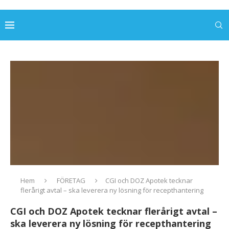
Hem
FÖRETAG
CGI och DOZ Apotek tecknar
flerårigt avtal – ska leverera ny lösning för recepthantering
CGI och DOZ Apotek tecknar flerårigt avtal –
ska leverera ny lösning för recepthantering