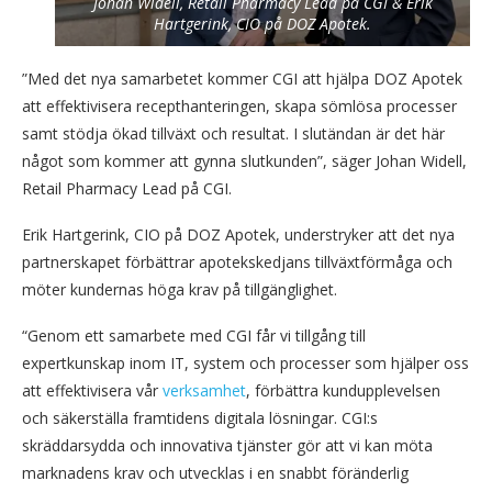
Johan Widell, Retail Pharmacy Lead på CGI & Erik
Hartgerink, CIO på DOZ Apotek.
”Med det nya samarbetet kommer CGI att hjälpa DOZ Apotek
att effektivisera recepthanteringen, skapa sömlösa processer
samt stödja ökad tillväxt och resultat. I slutändan är det här
något som kommer att gynna slutkunden”, säger Johan Widell,
Retail Pharmacy Lead på CGI.
Erik Hartgerink, CIO på DOZ Apotek, understryker att det nya
partnerskapet förbättrar apotekskedjans tillväxtförmåga och
möter kundernas höga krav på tillgänglighet.
“Genom ett samarbete med CGI får vi tillgång till
expertkunskap inom IT, system och processer som hjälper oss
att effektivisera vår
verksamhet
, förbättra kundupplevelsen
och säkerställa framtidens digitala lösningar. CGI:s
skräddarsydda och innovativa tjänster gör att vi kan möta
marknadens krav och utvecklas i en snabbt föränderlig