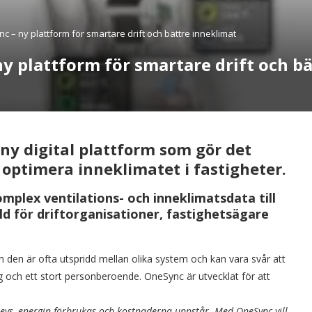
 – ny plattform för smartare drift och bättre inneklimat
y plattform för smartare drift och b
ny digital plattform som gör det
h optimera inneklimatet i fastigheter.
plex ventilations- och inneklimatsdata till
d för driftorganisationer, fastighetsägare
 den är ofta utspridd mellan olika system och kan vara svår att
ning och ett stort personberoende. OneSync är utvecklat för att
plevs, energin förbrukas och kostnaderna uppstår. Med OneSync vill