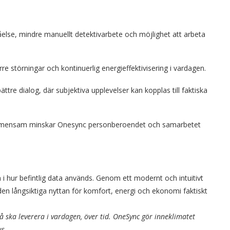
lse, mindre manuellt detektivarbete och möjlighet att arbeta
ärre störningar och kontinuerlig energieffektivisering i vardagen.
re dialog, där subjektiva upplevelser kan kopplas till faktiska
 gemensam minskar Onesync personberoendet och samarbetet
n i hur befintlig data används. Genom ett modernt och intuitivt
r den långsiktiga nyttan för komfort, energi och ekonomi faktiskt
 ska leverera i vardagen, över tid. OneSync gör inneklimatet
us.