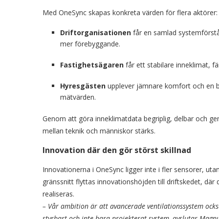
Med OneSync skapas konkreta värden för flera aktörer:
Driftorganisationen
får en samlad systemförståe
mer förebyggande.
Fastighetsägaren
får ett stabilare inneklimat, f
Hyresgästen
upplever jämnare komfort och en bätt
mätvärden.
Genom att göra inneklimatdata begriplig, delbar och
mellan teknik och människor stärks.
Innovation där den gör störst skillnad
Innovationerna i OneSync ligger inte i fler sensorer, uta
gränssnitt flyttas innovationshöjden till driftskedet, dä
realiseras.
– Vår ambition är att avancerade ventilationssystem också
styrbart och inte bara projekterat system, avslutar Magn