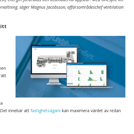
v förvaltning, säger Magnus Jacobsson, affärsområdeschef ventilation
itt
onen
rätt
ya
. Det innebär att
fastighetsägare
kan maximera värdet av redan