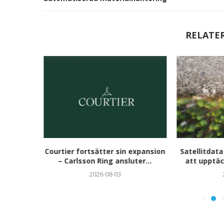
RELATE
aren 2026
Courtier fortsätter sin expansion
Satellitdata
i...
– Carlsson Ring ansluter...
att upptäc
2026-08-03