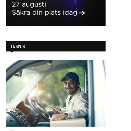
TEKNIK
Nordec levererar stommen till
Orterna där svenskarn
Hitachi Energys utbyggnad i...
minst och störst
2026-07-17
2026-07-16