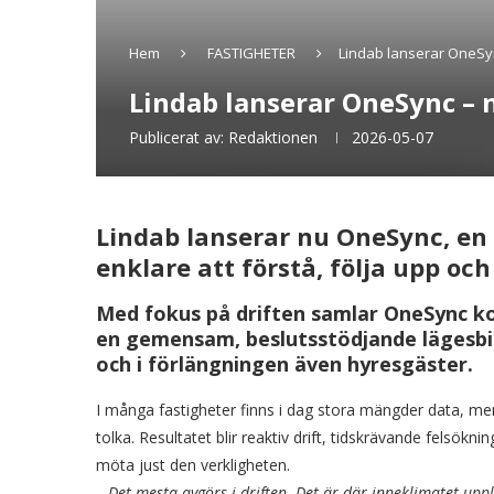
Hem
FASTIGHETER
Lindab lanserar OneSync
Lindab lanserar OneSync – n
Publicerat av:
Redaktionen
2026-05-07
Lindab lanserar nu OneSync, en 
enklare att förstå, följa upp oc
Med fokus på driften samlar OneSync kom
en gemensam, beslutsstödjande lägesbil
och i förlängningen även hyresgäster.
I många fastigheter finns i dag stora mängder data, men
tolka. Resultatet blir reaktiv drift, tidskrävande felsök
möta just den verkligheten.
– Det mesta avgörs i driften. Det är där inneklimatet up