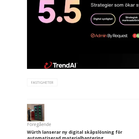
FASTIGHETER
Föregående
Würth lanserar ny digital skåpslösning för
automatiserad materialhantering