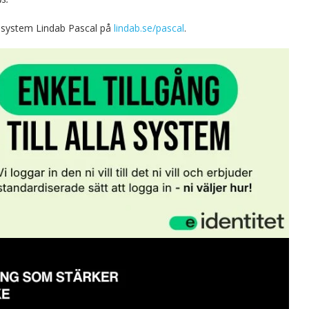
ssystem Lindab Pascal på
lindab.se/pascal
.