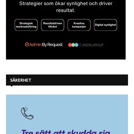
SÄKERHET