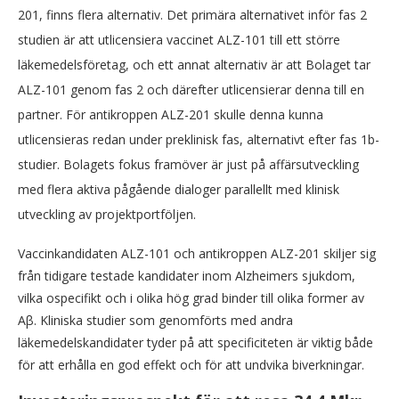
201, finns flera alternativ. Det primära alternativet inför fas 2
studien är att utlicensiera vaccinet ALZ-101 till ett större
läkemedelsföretag, och ett annat alternativ är att Bolaget tar
ALZ-101 genom fas 2 och därefter utlicensierar denna till en
partner. För antikroppen ALZ-201 skulle denna kunna
utlicensieras redan under preklinisk fas, alternativt efter fas 1b-
studier. Bolagets fokus framöver är just på affärsutveckling
med flera aktiva pågående dialoger parallellt med klinisk
utveckling av projektportföljen.
Vaccinkandidaten ALZ-101 och antikroppen ALZ-201 skiljer sig
från tidigare testade kandidater inom Alzheimers sjukdom,
vilka ospecifikt och i olika hög grad binder till olika former av
Aβ. Kliniska studier som genomförts med andra
läkemedelskandidater tyder på att specificiteten är viktig både
för att erhålla en god effekt och för att undvika biverkningar.