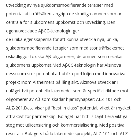
utveckling av nya sjukdomsmodifierande terapier med
potential att träffsäkert angripa de skadliga ämnen som är
centrala för sjukdomens uppkomst och utveckling. Den
egenutvecklade AβCC-teknologin ger
de unika egenskaperna för att kunna utveckla nya, unika,
sjukdomsmodifierande terapier som med stor träffsäkerhet
oskadliggör toxiska Aβ-oligomerer, de ämnen som orsakar
sjukdomens uppkomst.Med AβCC-teknologin har Alzinova
dessutom stor potential att utöka portföljen med innovativa
projekt inom Alzheimers på lång sikt. Alzinova utvecklar i
nuläget två potentiella läkemedel som är specifikt riktade mot
oligomerer av Aβ som skadar hjärnsynapser: ALZ-101 och
ALZ-201.Data visar på ”best in class” potential, vilket är mycket
attraktivt för partnerskap. Bolaget har hittills tagit flera viktiga
steg mot utlicensiering och kommersialisering. Med positiva
resultat i Bolagets båda läkemedelsprojekt, ALZ-101 och ALZ-