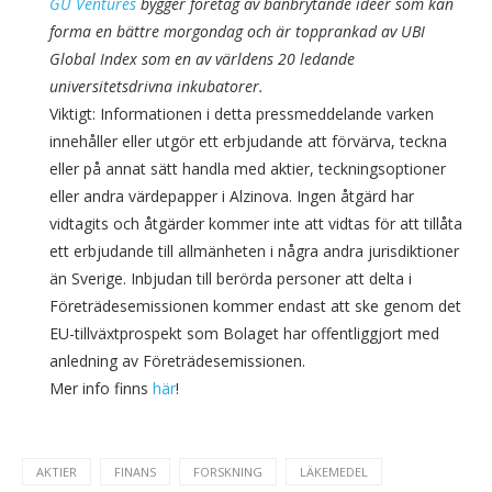
GU Ventures
bygger företag av banbrytande idéer som kan
forma en bättre morgondag och är topprankad av UBI
Global Index som en av världens 20 ledande
universitetsdrivna inkubatorer.
Viktigt: Informationen i detta pressmeddelande varken
innehåller eller utgör ett erbjudande att förvärva, teckna
eller på annat sätt handla med aktier, teckningsoptioner
eller andra värdepapper i Alzinova. Ingen åtgärd har
vidtagits och åtgärder kommer inte att vidtas för att tillåta
ett erbjudande till allmänheten i några andra jurisdiktioner
än Sverige. Inbjudan till berörda personer att delta i
Företrädesemissionen kommer endast att ske genom det
EU-tillväxtprospekt som Bolaget har offentliggjort med
anledning av Företrädesemissionen.
Mer info finns
här
!
AKTIER
FINANS
FORSKNING
LÄKEMEDEL