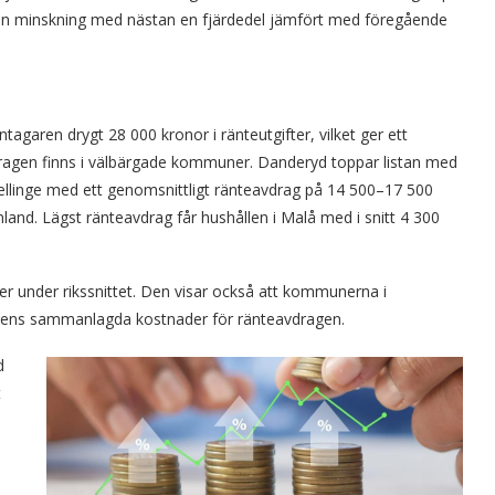
r en minskning med nästan en fjärdedel jämfört med föregående
agaren drygt 28 000 kronor i ränteutgifter, vilket ger ett
ragen finns i välbärgade kommuner. Danderyd toppar listan med
Vellinge med ett genomsnittligt ränteavdrag på 14 500–17 500
land. Lägst ränteavdrag får hushållen i Malå med i snitt 4 300
r under rikssnittet. Den visar också att kommunerna i
atens sammanlagda kostnader för ränteavdragen.
d
t