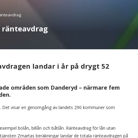
 ränteavdrag
 i ränteavdrag
avdragen landar i år på drygt 52
ärgade områden som Danderyd – närmare fem
den.
rna. Det visar en genomgång av landets 290 kommuner som
ll exempel bolån, billån och båtlån. Ränteavdrag för lån utan
etjänsten Zmartas beräkningar landar de totala ränteavdragen på