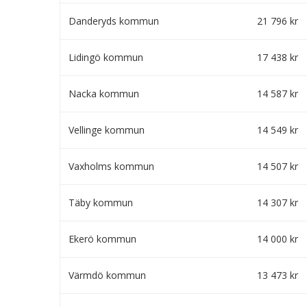
Danderyds kommun
21 796 kr
Lidingö kommun
17 438 kr
Nacka kommun
14 587 kr
Vellinge kommun
14 549 kr
Vaxholms kommun
14 507 kr
Täby kommun
14 307 kr
Ekerö kommun
14 000 kr
Värmdö kommun
13 473 kr