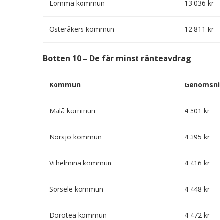
Lomma kommun
13 036 kr
Österåkers kommun
12 811 kr
Botten 10 – De får minst ränteavdrag
Kommun
Genomsnit
Malå kommun
4 301 kr
Norsjö kommun
4 395 kr
Vilhelmina kommun
4 416 kr
Sorsele kommun
4 448 kr
Dorotea kommun
4 472 kr