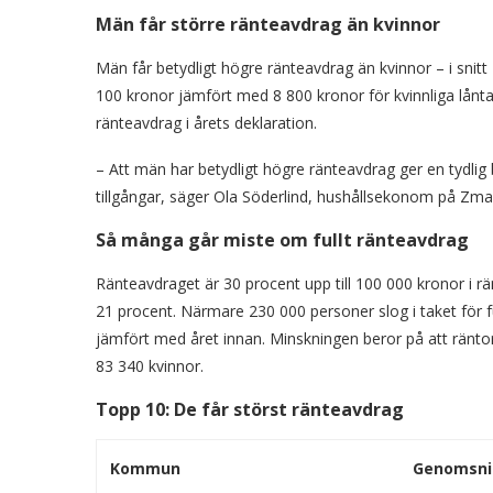
Män får större ränteavdrag än kvinnor
Män får betydligt högre ränteavdrag än kvinnor – i snitt
100 kronor jämfört med 8 800 kronor för kvinnliga lånt
ränteavdrag i årets deklaration.
– Att män har betydligt högre ränteavdrag ger en tydlig 
tillgångar, säger Ola Söderlind, hushållsekonom på Zma
Så många går miste om fullt ränteavdrag
Ränteavdraget är 30 procent upp till 100 000 kronor i rän
21 procent. Närmare 230 000 personer slog i taket för fu
jämfört med året innan. Minskningen beror på att räntor
83 340 kvinnor.
Topp 10: De får störst ränteavdrag
Kommun
Genomsnit