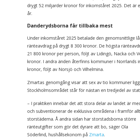
drygt 52 miljarder kronor för inkomståret 2025. Det ä
år.
Danderydsborna får tillbaka mest
Under inkomståret 2025 betalade den genomsnittlige lånt
ränteavdrag på drygt 8 300 kronor. De högsta ränteavd
21 800 kronor per person, följt av Lidingö, Nacka och 
kronor. I andra änden återfinns kommuner i Norrlands in
kronor, följt av Norsjö och Vilhelmina.
Zmartas genomgång visar att sex av tio kommuner ligge
Stockholmsområdet står för nästan en tredjedel av st
– I praktiken innebär det att stora delar av landet är me
och subventionerar de exklusiva områdena i framför all
storstäderna. Å andra sidan har storstadsborna större
ränteutgifter som gör det dyrare att bo, säger Ola
Söderlind, hushållsekonom på
Zmarta
.