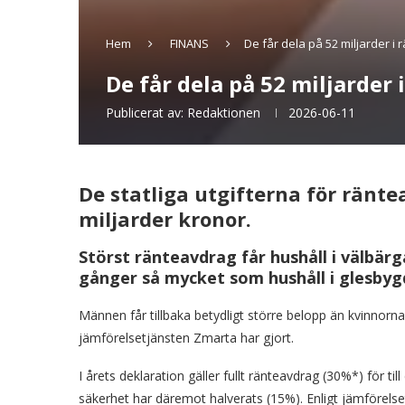
Hem
FINANS
De får dela på 52 miljarder i
De får dela på 52 miljarder
Publicerat av:
Redaktionen
2026-06-11
De statliga utgifterna för ränte
miljarder kronor.
Störst ränteavdrag får hushåll i välb
gånger så mycket som hushåll i glesbyg
Männen får tillbaka betydligt större belopp än kvinno
jämförelsetjänsten Zmarta har gjort.
I årets deklaration gäller fullt ränteavdrag (30%*) för ti
säkerhet har däremot halverats (15%). Enligt jämförels