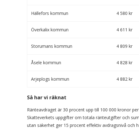
Hällefors kommun
4 580 kr
Överkalix kommun
4 611 kr
Storumans kommun
4 809 kr
Åsele kommun
4 828 kr
Arjeplogs kommun
4 882 kr
Så har vi räknat
Ränteavdraget är 30 procent upp till 100 000 kronor pe
Skatteverkets uppgifter om totala ränteutgifter och s
utan säkerhet ger 15 procent effektiv avdragsnivå och h