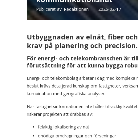
Publicerat av:
Redaktionen
2026-02-17
Utbyggnaden av elnät, fiber oc
krav på planering och precision.
För energi- och telekombranschen är til
förutsättning för att kunna bygga robu
Energi- och telekombolag arbetar i dag med komplexa näts
beslut krävs detaljerad kunskap om fastigheter, verksa
kombination med geografiska analyser.
När fastighetsinformationen inte håller tillräcklig kvalitet
riskerar projekten att drabbas av:
felaktig lokalisering av nät
onödiga omdragningar och förseningar