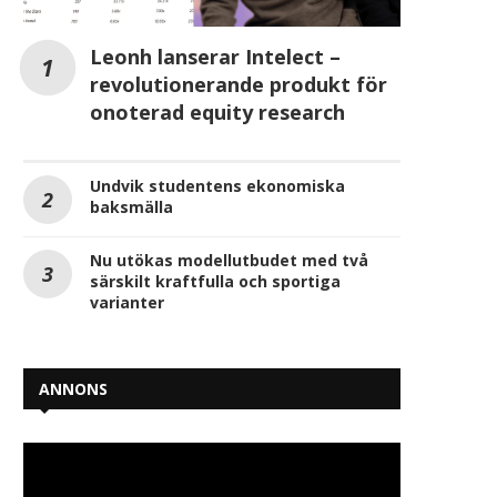
Leonh lanserar Intelect –
revolutionerande produkt för
onoterad equity research
Undvik studentens ekonomiska
baksmälla
Nu utökas modellutbudet med två
särskilt kraftfulla och sportiga
varianter
Orterna där svenskarna bor
Stark tro på stigan
minst och störst
bostadspriser trots or
omvärld
2026-07-16
2026-07-15
ANNONS