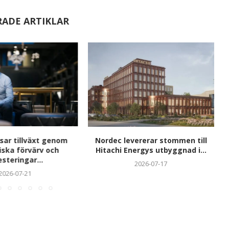
RADE ARTIKLAR
sar tillväxt genom
Nordec levererar stommen till
iska förvärv och
Hitachi Energys utbyggnad i...
esteringar...
2026-07-17
2026-07-21