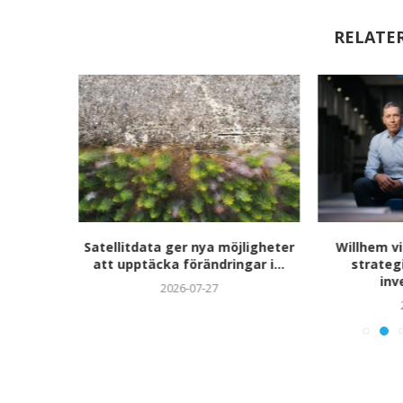
RELATE
expansion
Satellitdata ger nya möjligheter
Willhem vi
ter...
att upptäcka förändringar i...
strateg
inv
2026-07-27