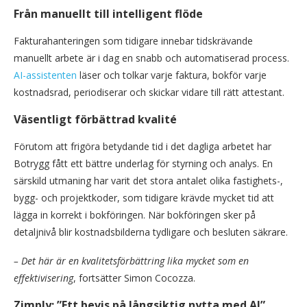
Från manuellt till intelligent flöde
Fakturahanteringen som tidigare innebar tidskrävande
manuellt arbete är i dag en snabb och automatiserad process.
AI-assistenten
läser och tolkar varje faktura, bokför varje
kostnadsrad, periodiserar och skickar vidare till rätt attestant.
Väsentligt förbättrad kvalité
Förutom att frigöra betydande tid i det dagliga arbetet har
Botrygg fått ett bättre underlag för styrning och analys. En
särskild utmaning har varit det stora antalet olika fastighets-,
bygg- och projektkoder, som tidigare krävde mycket tid att
lägga in korrekt i bokföringen. När bokföringen sker på
detaljnivå blir kostnadsbilderna tydligare och besluten säkrare.
– Det här är en kvalitetsförbättring lika mycket som en
effektivisering
, fortsätter Simon Cocozza.
Zimply: ”Ett bevis på långsiktig nytta med AI”