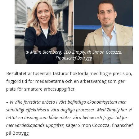
tv Malin Blomberg, CEO Zimply, th Simon Cocozza,
Finanschef Botrygg
Resultatet är tusentals fakturor bokförda med högre precision,
frigjord tid för medarbetarna och en arbetsvardag som ger
plats för smartare arbetsuppgifter.
– Vi ville fortsätta arbeta i vårt befintliga ekonomisystem men
samtidigt effektivisera våra dagliga processer. Med Zimply har vi
hittat en lösning som både möter våra behov och frigör tid för
mer värdeskapande uppgifter,
säger Simon Cocozza, finanschef
på Botrygg.