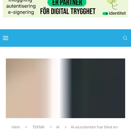
Hem
TEKNIK
AI
AI-assistenten har blivit en