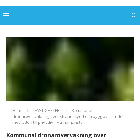
Hem
FASTIGHETER
Kommunal
drönarövervakning över strandskydd och bygglov – strider
mot rätten till privatliv – varnar juristen
Kommunal drönarövervakning över