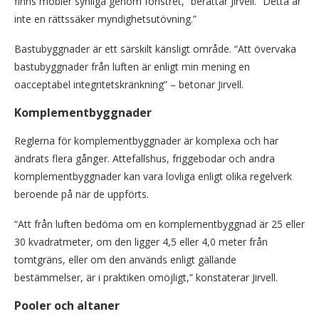
finns möbler synliga genom fönstret,” berättar Jirvell. “Detta är
inte en rättssäker myndighetsutövning.”
Bastubyggnader är ett särskilt känsligt område. “Att övervaka
bastubyggnader från luften är enligt min mening en
oacceptabel integritetskränkning” – betonar Jirvell.
Komplementbyggnader
Reglerna för komplementbyggnader är komplexa och har
ändrats flera gånger. Attefallshus, friggebodar och andra
komplementbyggnader kan vara lovliga enligt olika regelverk
beroende på när de uppförts.
“Att från luften bedöma om en komplementbyggnad är 25 eller
30 kvadratmeter, om den ligger 4,5 eller 4,0 meter från
tomtgräns, eller om den används enligt gällande
bestämmelser, är i praktiken omöjligt,” konstaterar Jirvell.
Pooler och altaner