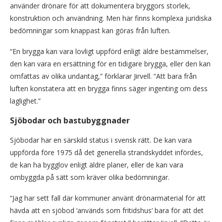
använder drönare för att dokumentera bryggors storlek,
konstruktion och användning. Men här finns komplexa juridiska
bedömningar som knappast kan göras från luften.
“En brygga kan vara lovligt uppförd enligt äldre bestämmelser,
den kan vara en ersättning för en tidigare brygga, eller den kan
omfattas av olika undantag,” förklarar Jirvell. “Att bara från
luften konstatera att en brygga finns säger ingenting om dess
laglighet.”
Sjöbodar och bastubyggnader
Sjöbodar har en särskild status i svensk rätt. De kan vara
uppförda före 1975 då det generella strandskyddet infördes,
de kan ha bygglov enligt äldre planer, eller de kan vara
ombyggda på sätt som kräver olika bedömningar.
“Jag har sett fall där kommuner använt drönarmaterial för att
hävda att en sjöbod ‘används som fritidshus’ bara för att det