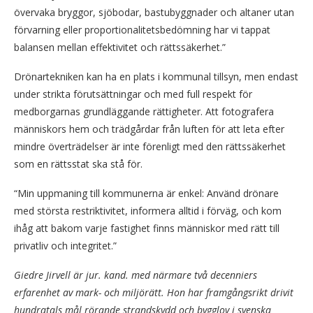
övervaka bryggor, sjöbodar, bastubyggnader och altaner utan
förvarning eller proportionalitetsbedömning har vi tappat
balansen mellan effektivitet och rättssäkerhet.”
Drönartekniken kan ha en plats i kommunal tillsyn, men endast
under strikta förutsättningar och med full respekt för
medborgarnas grundläggande rättigheter. Att fotografera
människors hem och trädgårdar från luften för att leta efter
mindre överträdelser är inte förenligt med den rättssäkerhet
som en rättsstat ska stå för.
“Min uppmaning till kommunerna är enkel: Använd drönare
med största restriktivitet, informera alltid i förväg, och kom
ihåg att bakom varje fastighet finns människor med rätt till
privatliv och integritet.”
Giedre Jirvell är jur. kand. med närmare två decenniers
erfarenhet av mark- och miljörätt. Hon har framgångsrikt drivit
hundratals mål rörande strandskydd och bygglov i svenska