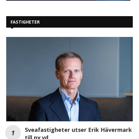
FASTIGHETER
Sveafastigheter utser Erik Hävermark
till ny vd