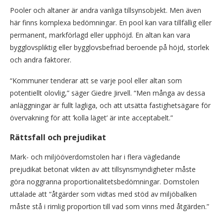
Pooler och altaner är andra vanliga tillsynsobjekt. Men även
här finns komplexa bedömningar. En pool kan vara tillfällig eller
permanent, markförlagd eller upphöjd. En altan kan vara
bygglovspliktig eller bygglovsbefriad beroende på höjd, storlek
och andra faktorer.
“Kommuner tenderar att se varje pool eller altan som
potentiellt olovlig,” säger Giedre Jirvell. “Men många av dessa
anläggningar är fullt lagliga, och att utsätta fastighetsägare för
övervakning för att ‘kolla läget’ är inte acceptabelt.”
Rättsfall och prejudikat
Mark- och miljööverdomstolen har i flera vägledande
prejudikat betonat vikten av att tillsynsmyndigheter måste
göra noggranna proportionalitetsbedömningar. Domstolen
uttalade att “åtgärder som vidtas med stöd av miljöbalken
måste stå i rimlig proportion till vad som vinns med åtgärden.”