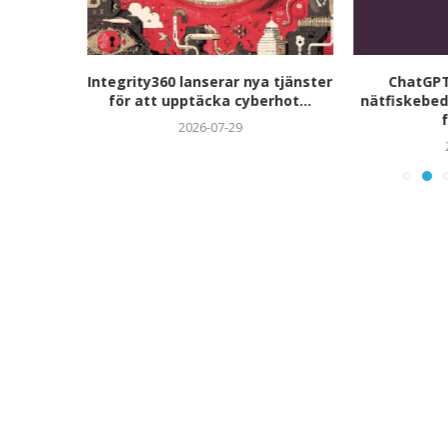
utökar
Integrity360 lanserar nya tjänster
ChatGPT
rmen med
för att upptäcka cyberhot...
nätfiskebed
.
f
2026-07-29