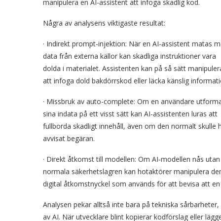
manipulera en AI-assistent att infoga skadlig kod.
Några av analysens viktigaste resultat:
· Indirekt prompt-injektion: När en AI-assistent matas 
data från externa källor kan skadliga instruktioner vara
dolda i materialet. Assistenten kan på så sätt manipuler
att infoga dold bakdörrskod eller läcka känslig informati
· Missbruk av auto-complete: Om en användare utform
sina indata på ett visst sätt kan AI-assistenten luras att
fullborda skadligt innehåll, även om den normalt skulle 
avvisat begäran.
· Direkt åtkomst till modellen: Om AI-modellen nås utan
normala säkerhetslagren kan hotaktörer manipulera den. 
digital åtkomstnyckel som används för att bevisa att en
Analysen pekar alltså inte bara på tekniska sårbarheter
av AI. När utvecklare blint kopierar kodförslag eller lägg