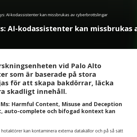
lys: AI-kodassistenter kan missbrukas av cyberbrottslingar
s: AI-kodassistenter kan missbrukas 
orskningsenheten vid Palo Alto
ter som är baserade på stora
as för att skapa bakdörrar, läcka
a skadligt innehåll.
LMs: Harmful Content, Misuse and Deception
, auto-complete och bifogad kontext kan
hotaktörer kan kontaminera externa datakällor och på så sätt