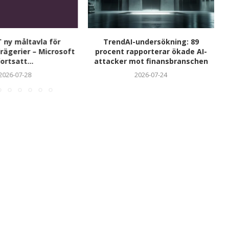
 ny måltavla för
TrendAI-undersökning: 89
rägerier – Microsoft
procent rapporterar ökade AI-
ortsatt...
attacker mot finansbranschen
2026-07-28
2026-07-24