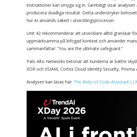
instruktioner kan smyga sig in. Samtidigt visar analysen
producera skadliga resultat. Detta understryker behovet
hur AI används säkert i utvecklingsprocesser.
Unit 42 rekommenderar att utvecklare alltid granskar fö
uppmärksamma på bifogad kontext och använder manuell
sammanfattar: ”You are the ultimate safeguard.”
Palo Alto Networks betonar att kunderna är bättre sk
XDR och XSIAM, Cortex Cloud Identity Security, Prisma 
Analysen kan läsas här:
The Risks of Code Assistant LL