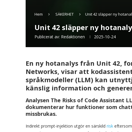
Hem
SÄKERHET
Unit 42 släpper ny hotana
Unit 42 släpper ny hotanaly
Publicerat av:
Redaktionen
2025-10-24
En ny hotanalys från Unit 42, f
Networks, visar att kodassisten
språkmodeller (LLM) kan utnyttj
känslig information och generer
Analysen The Risks of Code Assistant L
dokumenterar hur funktioner som chatt
missbrukas.
Indirekt prompt-injektion utgör en särskild
risk
eftersom 