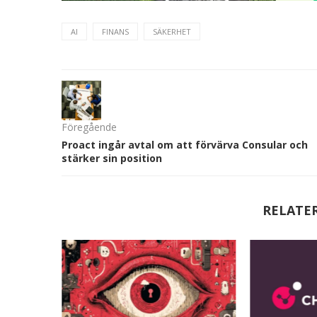
AI
FINANS
SÄKERHET
Föregående
Proact ingår avtal om att förvärva Consular och
stärker sin position
RELATE