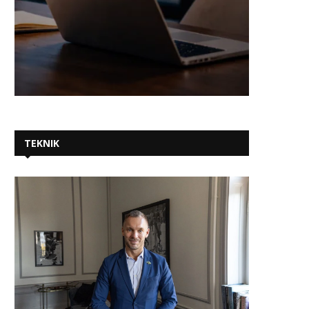
Hogia växer kraftigt i molnet och
Westcon Comstor säk
gör vinst...
investering från General 
för...
2026-07-09
2026-06-23
TEKNIK