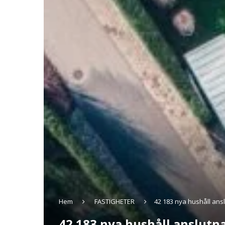
Hem
FASTIGHETER
42 183 nya hushåll ansl
42 183 nya hushåll anslutna