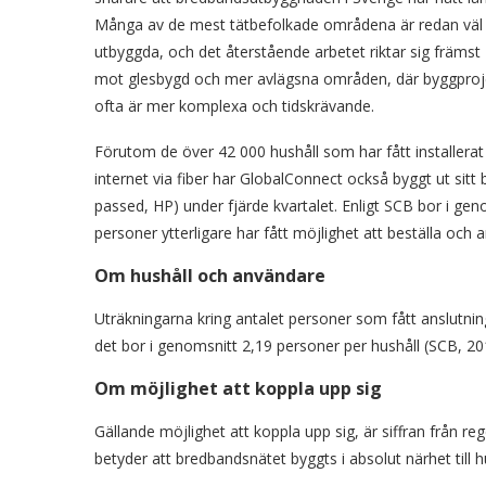
Många av de mest tätbefolkade områdena är redan väl
utbyggda, och det återstående arbetet riktar sig främst
mot glesbygd och mer avlägsna områden, där byggproj
ofta är mer komplexa och tidskrävande.
Förutom de över 42 000 hushåll som har fått installerat
internet via fiber har GlobalConnect också byggt ut sitt 
passed, HP) under fjärde kvartalet. Enligt SCB bor i gen
personer ytterligare har fått möjlighet att beställa och ans
Om hushåll och användare
Uträkningarna kring antalet personer som fått anslutning
det bor i genomsnitt 2,19 personer per hushåll (SCB, 20
Om möjlighet att koppla upp sig
Gällande möjlighet att koppla upp sig, är siffran från 
betyder att bredbandsnätet byggts i absolut närhet till h