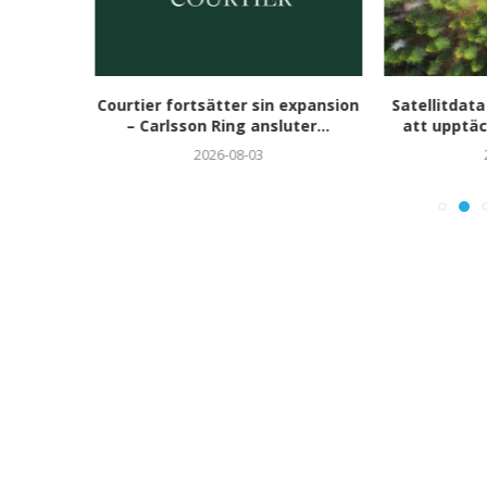
aren 2026
Courtier fortsätter sin expansion
Satellitdata
i...
– Carlsson Ring ansluter...
att upptäc
2026-08-03