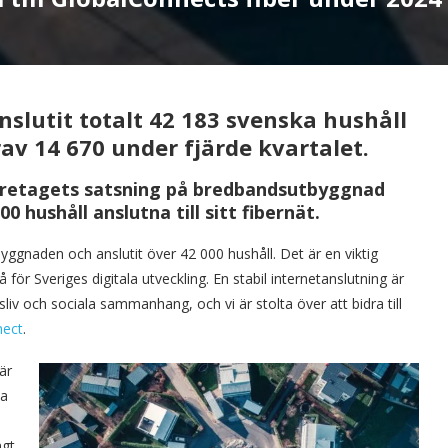
slutit totalt 42 183 svenska hushåll
rav 14 670 under fjärde kvartalet.
öretagets satsning på bredbandsutbyggnad
0 hushåll anslutna till sitt fibernät.
yggnaden och anslutit över 42 000 hushåll. Det är en viktig
för Sveriges digitala utveckling. En stabil internetanslutning är
sliv och sociala sammanhang, och vi är stolta över att bidra till
nect
.
är
na
gt.