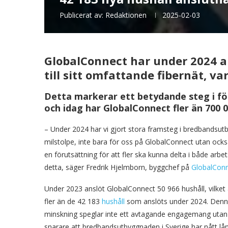
Publicerat av:
Redaktionen
2025-02-03
GlobalConnect har under 2024 an
till sitt omfattande fibernät
, va
Detta markerar ett betydande steg i f
och
idag har GlobalConnect fler än 700 00
– Under 2024 har vi gjort stora framsteg i bredbandsutb
milstolpe, inte bara för oss på GlobalConnect utan också 
en förutsättning för att fler ska kunna delta i både arbet
detta, säger Fredrik Hjelmborn, byggchef på
GlobalCon
Under 2023 anslöt GlobalConnect 50 966 hushåll, vilket 
fler än de 42 183
hushåll
som anslöts under 2024. Den
minskning speglar inte ett avtagande engagemang utan
snarare att bredbandsutbyggnaden i Sverige har nått lån