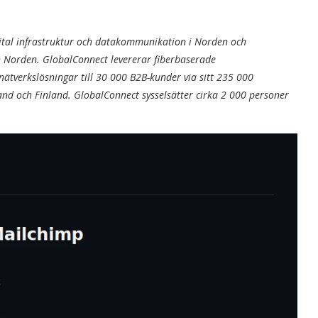
ital infrastruktur och datakommunikation i Norden och
rån Norden. GlobalConnect levererar fiberbaserade
nätverkslösningar till 30 000 B2B-kunder via sitt 235 000
land och Finland. GlobalConnect sysselsätter cirka 2 000 personer