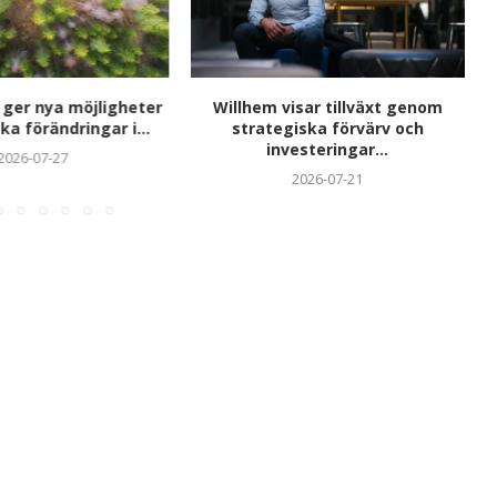
 ger nya möjligheter
Willhem visar tillväxt genom
ka förändringar i...
strategiska förvärv och
investeringar...
2026-07-27
2026-07-21