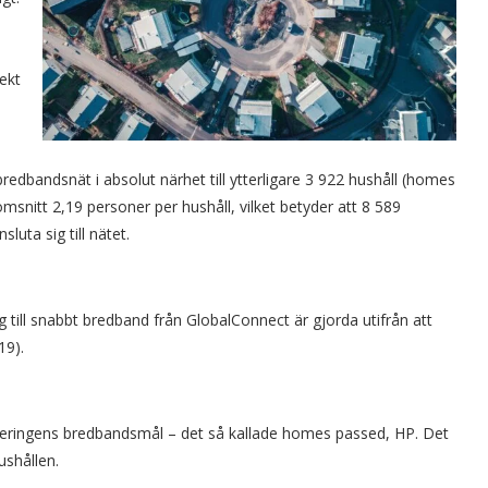
ekt
bredbandsnät i absolut närhet till ytterligare 3 922 hushåll (homes
omsnitt 2,19 personer per hushåll, vilket betyder att 8 589
luta sig till nätet.
 till snabbt bredband från GlobalConnect är gjorda utifrån att
19).
regeringens bredbandsmål – det så kallade homes passed, HP. Det
ushållen.