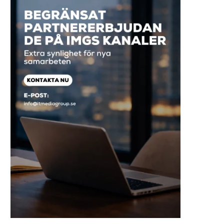
Nordec levererar stommen till
Orterna där svenskarn
Hitachi Energys utbyggnad i...
minst och störst
2026-07-17
2026-07-16