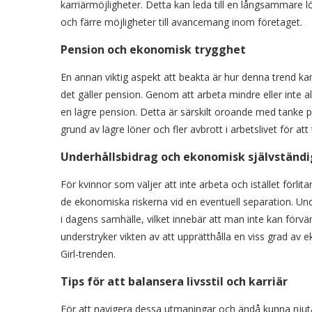
karriärmöjligheter. Detta kan leda till en långsammare l
och färre möjligheter till avancemang inom företaget.
Pension och ekonomisk trygghet
En annan viktig aspekt att beakta är hur denna trend ka
det gäller pension. Genom att arbeta mindre eller inte al
en lägre pension. Detta är särskilt oroande med tanke p
grund av lägre löner och fler avbrott i arbetslivet för at
Underhållsbidrag och ekonomisk självständ
För kvinnor som väljer att inte arbeta och istället förli
de ekonomiska riskerna vid en eventuell separation. Unde
i dagens samhälle, vilket innebär att man inte kan förv
understryker vikten av att upprätthålla en viss grad av 
Girl-trenden.
Tips för att balansera livsstil och karriär
För att navigera dessa utmaningar och ändå kunna njuta a