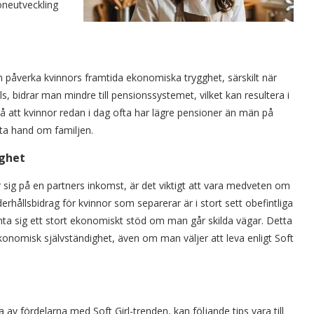
öneutveckling
n påverka kvinnors framtida ekonomiska trygghet, särskilt när
ls, bidrar man mindre till pensionssystemet, vilket kan resultera i
å att kvinnor redan i dag ofta har lägre pensioner än män på
t ta hand om familjen.
ighet
tar sig på en partners inkomst, är det viktigt att vara medveten om
rhållsbidrag för kvinnor som separerar är i stort sett obefintliga
änta sig ett stort ekonomiskt stöd om man går skilda vägar. Detta
ekonomisk självständighet, även om man väljer att leva enligt Soft
v fördelarna med Soft Girl-trenden, kan följande tips vara till