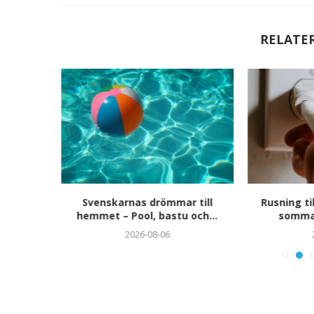
RELATE
n i
Svenskarnas drömmar till
Rusning til
sonlig
hemmet – Pool, bastu och...
sommar
ång...
2026-08-06