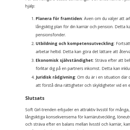
hjälp:
Planera för framtiden
: Även om du väljer att arb
långsiktig plan för din karriär och pension. Detta k
pensionsfonder.
Utbildning och kompetensutveckling
: Fortsä
arbetar heltid. Detta kan göra det lättare att återv
Ekonomisk självständighet
: Sträva efter att 
förlitar dig på en partners inkomst. Detta kan inklu
Juridisk rådgivning
: Om du är i en situation där 
att förstå dina rättigheter och skyldigheter vid en 
Slutsats
Soft Girl-trenden erbjuder en attraktiv livsstil för mång
långsiktiga konsekvenserna för karriärutveckling, löne
och sträva efter en balans mellan livsstil och karriär, 