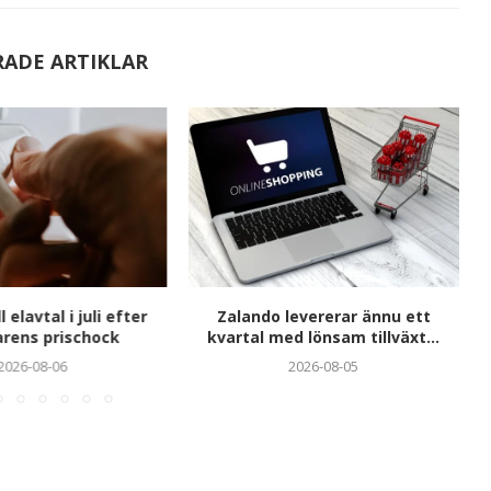
RADE ARTIKLAR
l elavtal i juli efter
Zalando levererar ännu ett
ens prischock
kvartal med lönsam tillväxt...
2026-08-06
2026-08-05