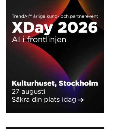
Tror vi att förändringen gäller
Sambla Group aktiverar
oss eller någon...
tillstånd som
kreditmarknadsbolag o
2026-08-05
2026-08-05