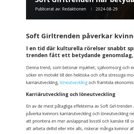
Publicerat av:
Redaktionen
2024-08-29
Soft Girltrenden påverkar kvinn
I en tid där kulturella rörelser snabbt s
trenden fått ett betydande genomslag, s
Denna trend, som betonar mjukhet, självomsorg och en 
söker en motvikt till den hektiska och ofta stressiga m
karriärutveckling,
löneutveckling
och framtida ekonomisk
Karriärutveckling och löneutveckling
En av de mest påtagliga effekterna av Soft Girl-trenden 
påverka kvinnors karriärutveckling och löneutveckling 
att prioritera en mer avslappnad livsstil och kanske till 
att arbeta deltid eller inte alls, riskerar många kvinnor a