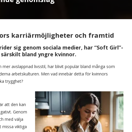
ors karriärmöjligheter och framtid
prider sig genom sociala medier, har “Soft Girl”-
ärskilt bland yngre kvinnor.
mer avslappnad livsstil, har blivit populär bland många som
oderna arbetskulturen. Men vad innebär detta för kvinnors
a trygghet?
är att den kan
negativt. Genom
och med välja
tt missa viktiga