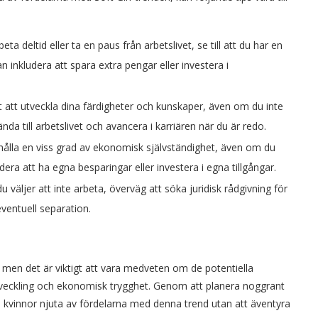
eta deltid eller ta en paus från arbetslivet, se till att du har en
an inkludera att spara extra pengar eller investera i
tt att utveckla dina färdigheter och kunskaper, även om du inte
ända till arbetslivet och avancera i karriären när du är redo.
behålla en viss grad av ekonomisk självständighet, även om du
dera att ha egna besparingar eller investera i egna tillgångar.
du väljer att inte arbeta, överväg att söka juridisk rådgivning för
eventuell separation.
a, men det är viktigt att vara medveten om de potentiella
utveckling och ekonomisk trygghet. Genom att planera noggrant
kan kvinnor njuta av fördelarna med denna trend utan att äventyra