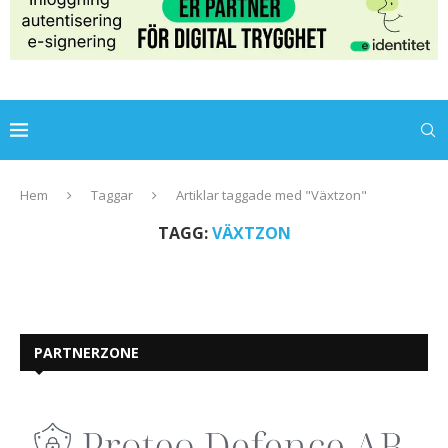
Hem
Taggar
Artiklar taggade med "Växtzon"
TAGG:
VÄXTZON
PARTNERZONE