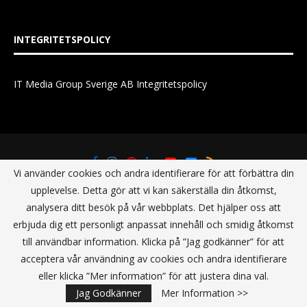
INTEGRITETSPOLICY
IT Media Group Sverige AB Integritetspolicy
Vi använder cookies och andra identifierare för att förbättra din
upplevelse. Detta gör att vi kan säkerställa din åtkomst,
analysera ditt besök på vår webbplats. Det hjälper oss att
erbjuda dig ett personligt anpassat innehåll och smidig åtkomst
till användbar information. Klicka på ”Jag godkänner” för att
acceptera vår användning av cookies och andra identifierare
eller klicka ”Mer information” för att justera dina val.
@2021 - All Right Reserved. Designed and Developed by
IT Media
Group Sverige AB
Jag Godkänner
Mer Information >>