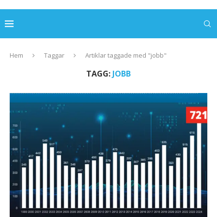
Hem
Taggar
Artiklar taggade med "jobb"
TAGG:
JOBB