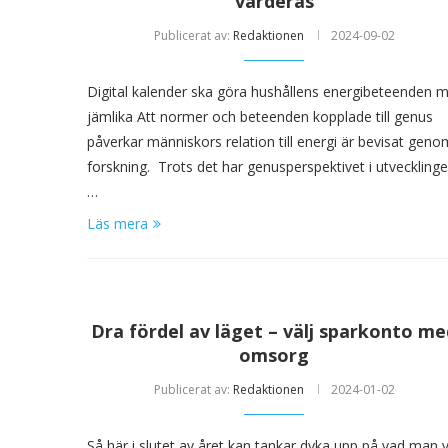
värderas
Publicerat av:
Redaktionen
2024-09-02
Digital kalender ska göra hushållens energibeteenden 
jämlika Att normer och beteenden kopplade till genus
påverkar människors relation till energi är bevisat geno
forskning. Trots det har genusperspektivet i utveckling
…
Läs mera
Dra fördel av läget – välj sparkonto m
omsorg
Publicerat av:
Redaktionen
2024-01-02
Så här i slutet av året kan tankar dyka upp på vad man v