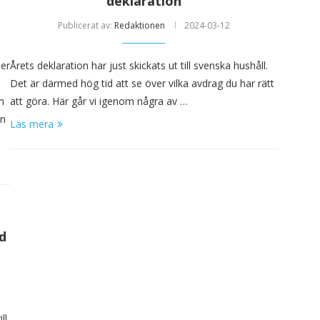
deklaration
Publicerat av:
Redaktionen
2024-03-12
mer
Årets deklaration har just skickats ut till svenska hushåll.
Det är därmed hög tid att se över vilka avdrag du har rätt
m
att göra. Här går vi igenom några av …
en
Läs mera
ed
ill