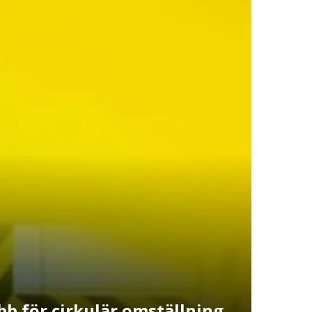
b för cirkulär omställning