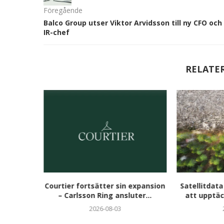
Föregående
Balco Group utser Viktor Arvidsson till ny CFO och
IR-chef
RELATE
aren 2026
Courtier fortsätter sin expansion
Satellitdata
i...
– Carlsson Ring ansluter...
att upptäc
2026-08-03