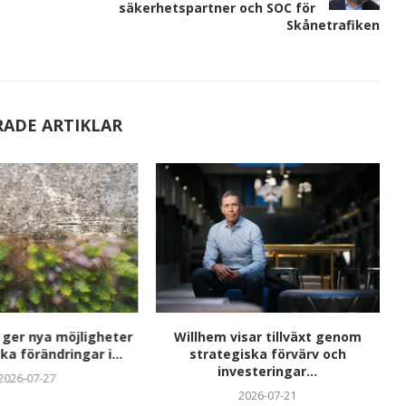
säkerhetspartner och SOC för
Skånetrafiken
RADE ARTIKLAR
 ger nya möjligheter
Willhem visar tillväxt genom
ka förändringar i...
strategiska förvärv och
investeringar...
2026-07-27
2026-07-21