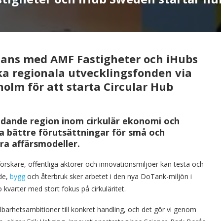
mans med AMF Fastigheter och iHubs
ka regionala utvecklingsfonden via
holm för att starta Circular Hub
ledande region inom cirkulär ekonomi och
a bättre förutsättningar för små och
ra affärsmodeller.
forskare, offentliga aktörer och innovationsmiljöer kan testa och
ode,
bygg
och återbruk sker arbetet i den nya DoTank-miljön i
kvarter med stort fokus på cirkuläritet.
llbarhetsambitioner till konkret handling, och det gör vi genom