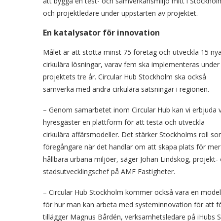
att bygga en test- och samverkansmiljö mitt i Stockholm
och projektledare under uppstarten av projektet.
En katalysator för innovation
Målet är att stötta minst 75 företag och utveckla 15 ny
cirkulära lösningar, varav fem ska implementeras under
projektets tre år. Circular Hub Stockholm ska också
samverka med andra cirkulära satsningar i regionen.
– Genom samarbetet inom Circular Hub kan vi erbjuda 
hyresgäster en plattform för att testa och utveckla
cirkulära affärsmodeller. Det stärker Stockholms roll s
föregångare när det handlar om att skapa plats för mer
hållbara urbana miljöer, säger Johan Lindskog, projekt-
stadsutvecklingschef på AMF Fastigheter.
– Circular Hub Stockholm kommer också vara en model
för hur man kan arbeta med systeminnovation för att för
tillägger Magnus Bårdén, verksamhetsledare på iHubs 