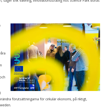
, säger Erik Valvring, innovationsstrateg hos Science Park Borås
a
våra
om
 och
l
ändra förutsättningarna för cirkulär ekonomi, på riktigt,
Sweden.