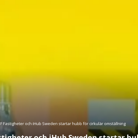
F Fastigheter och iHub Sweden startar hubb för cirkulär omställning
stigheter och iHub Sweden startar hub