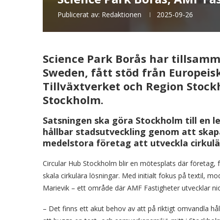
Publicerat av:
Redaktionen
2025-09-26
Science Park Borås har tillsam
Sweden, fått stöd från Europeis
Tillväxtverket och Region Stock
Stockholm.
Satsningen ska göra Stockholm till en 
hållbar stadsutveckling genom att skap
medelstora företag att utveckla cirkulä
Circular Hub Stockholm blir en mötesplats där företag, 
skala cirkulära lösningar. Med initialt fokus på textil, m
Marievik – ett område där AMF Fastigheter utvecklar nio 
– Det finns ett akut behov av att på riktigt omvandla hå