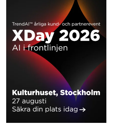
Nordec levererar stommen till
Orterna där svenskarn
Hitachi Energys utbyggnad i...
minst och störst
2026-07-17
2026-07-16