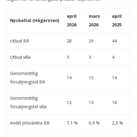
april
mars
april
Nyckeltal (Hägersten)
2026
2026
2025
Utbud BR
28
29
44
Utbud villa
3
3
4
Genomsnittlig
14
15
14
försäljningstid BR
Genomsnittlig
12
13
18
försäljningstid villa
Andel prissänkta BR
7,1 %
6,9 %
2,5 %