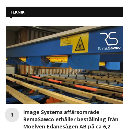
TEKNIK
Image Systems affärsområde
RemaSawco erhåller beställning från
Moelven Edanesågen AB på ca 6,2