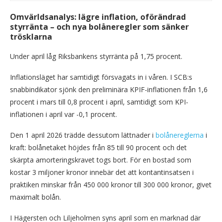
Omvärldsanalys: lägre inflation, oförändrad
styrränta – och nya bolåneregler som sänker
trösklarna
Under april låg Riksbankens styrränta på 1,75 procent.
Inflationsläget har samtidigt försvagats in i våren. I SCB:s
snabbindikator sjönk den preliminära KPIF-inflationen från 1,6
procent i mars till 0,8 procent i april, samtidigt som KPI-
inflationen i april var -0,1 procent.
Den 1 april 2026 trädde dessutom lättnader i
bolånereglerna
i
kraft: bolånetaket höjdes från 85 till 90 procent och det
skärpta amorteringskravet togs bort. För en bostad som
kostar 3 miljoner kronor innebär det att kontantinsatsen i
praktiken minskar från 450 000 kronor till 300 000 kronor, givet
maximalt bolån.
I Hägersten och Liljeholmen syns april som en marknad där