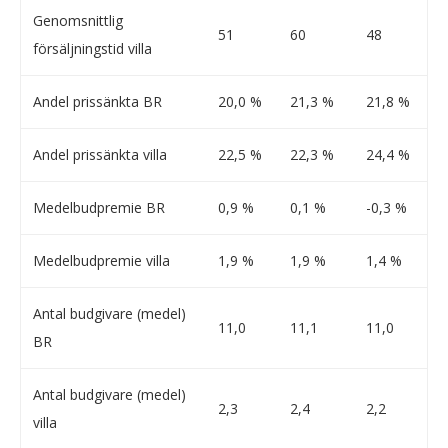
Genomsnittlig
51
60
48
försäljningstid villa
Andel prissänkta BR
20,0 %
21,3 %
21,8 %
Andel prissänkta villa
22,5 %
22,3 %
24,4 %
Medelbudpremie BR
0,9 %
0,1 %
-0,3 %
Medelbudpremie villa
1,9 %
1,9 %
1,4 %
Antal budgivare (medel)
11,0
11,1
11,0
BR
Antal budgivare (medel)
2,3
2,4
2,2
villa