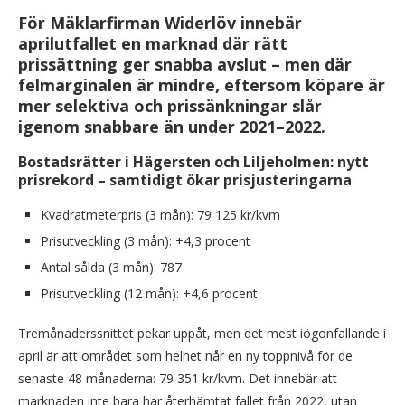
För Mäklarfirman Widerlöv innebär
aprilutfallet en marknad där rätt
prissättning ger snabba avslut – men där
felmarginalen är mindre, eftersom köpare är
mer selektiva och prissänkningar slår
igenom snabbare än under 2021–2022.
Bostadsrätter i Hägersten och Liljeholmen: nytt
prisrekord – samtidigt ökar prisjusteringarna
Kvadratmeterpris (3 mån): 79 125 kr/kvm
Prisutveckling (3 mån): +4,3 procent
Antal sålda (3 mån): 787
Prisutveckling (12 mån): +4,6 procent
Tremånaderssnittet pekar uppåt, men det mest iögonfallande i
april är att området som helhet når en ny toppnivå för de
senaste 48 månaderna: 79 351 kr/kvm. Det innebär att
marknaden inte bara har återhämtat fallet från 2022, utan