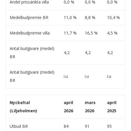
Andel prissänkta villa
0,0 %
0,0 %
0,0 %
Medelbudpremie BR
11,0 %
8,8 %
10,4 %
Medelbudpremie villa
11,7 %
16,5 %
4,5 %
Antal budgivare (medel)
4,2
4,2
4,2
BR
Antal budgivare (medel)
i.u
i.u
i.u
BR
Nyckeltal
april
mars
april
(Liljeholmen)
2026
2026
2025
Utbud BR
84
91
95