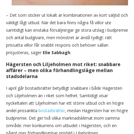
– Det som sticker ut lokalt är kombinationen av kort säljtid och
väldigt lågt utbud. När det bara finns några få villor ute
samtidigt kan enstaka försäljningar ge stora utslag i budpremie
och antal budgivare, men mönstret är ändå tydligt: rätt
prissatta villor får snabbt respons och behöver sällan
prisjusteras, säger
Elie Sabbagh
.
Hägersten och Liljeholmen mot riket: snabbare
affärer – men olika förhandlingsläge mellan
stadsdelarna
I april går bostadsrätter betydligt snabbare i både Hägersten
och Liljeholmen än i riket som helhet. Samtidigt visar
nyckeltalen att Liljeholmen har ett större utbud och en högre
andel prissänkta
bostadsrätter
, medan Hägersten har en högre
budpremie. Det ger två olika marknadsklimat inom samma
område: mer konkurrens om utbudet i Hägersten, och en
något mer förhandlingsbar prisbild i Liljeholmen.