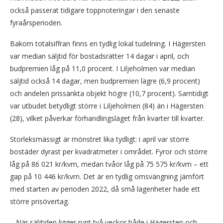
också passerat tidigare toppnoteringar i den senaste
fyraårsperioden.
Bakom totalsiffran finns en tydlig lokal tudelning. I Hägersten
var median säljtid för bostadsrätter 14 dagar i april, och
budpremien låg på 11,0 procent. I Liljeholmen var median
säljtid också 14 dagar, men budpremien lägre (6,9 procent)
och andelen prissänkta objekt högre (10,7 procent). Samtidigt
var utbudet betydligt större i Liljeholmen (84) än i Hägersten
(28), vilket påverkar förhandlingsläget från kvarter till kvarter.
Storleksmässigt är mönstret lika tydligt: i april var större
bostäder dyrast per kvadratmeter i området. Fyror och större
låg på 86 021 kr/kvm, medan tvåor låg på 75 575 kr/kvm – ett
gap på 10 446 kr/kvm. Det är en tydlig omsvängning jämfört
med starten av perioden 2022, då små lägenheter hade ett
större prisövertag.
– När sälj­tiden ligger runt två veckor både i Hägersten och