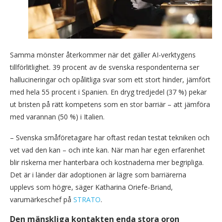
Samma mönster återkommer när det gäller AI-verktygens
tillförlitlighet. 39 procent av de svenska respondenterna ser
hallucineringar och opålitliga svar som ett stort hinder, jämfört
med hela 55 procent i Spanien. En dryg tredjedel (37 %) pekar
ut bristen på rätt kompetens som en stor barriär – att jämföra
med varannan (50 %) i Italien.
– Svenska småföretagare har oftast redan testat tekniken och
vet vad den kan – och inte kan. När man har egen erfarenhet
blir riskerna mer hanterbara och kostnaderna mer begripliga.
Det är i länder där adoptionen är lägre som barriärerna
upplevs som högre, säger Katharina Oriefe-Briand,
varumärkeschef på
STRATO
.
Den mänskliga kontakten enda stora oron