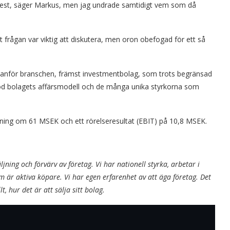
Verest, säger Markus, men jag undrade samtidigt vem som då
frågan var viktig att diskutera, men oron obefogad för ett så
er utanför branschen, främst investmentbolag, som trots begränsad
od bolagets affärsmodell och de många unika styrkorna som
tning om 61 MSEK och ett rörelseresultat (EBIT) på 10,8 MSEK.
jning och förvärv av företag. Vi har nationell styrka, arbetar i
 är aktiva köpare. Vi har egen erfarenhet av att äga företag. Det
t, hur det är att sälja sitt bolag.