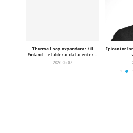
erfrågan
Therma Loop expanderar till
Epicenter la
ör...
Finland – etablerar datacenter...
v
2026-05-07