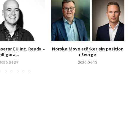
nserar EU Inc. Ready –
Norska Move stärker sin position
ill göra...
i Sverge
2026-04-27
2026-04-15