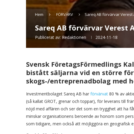
Hem
FÖRVÄRV
Sareq AB förvärvar Verest
Sareq AB förvärvar Verest 
Publicerat av:
Redaktionen
2024-11-18
Svensk FöretagsFörmedlings Kal
bistått säljarna vid en större fö
skogs-/entreprenadbolag med h
Investmentbolaget Sareq AB har
förvärvat
80 % av aktie
(så kallat GROT, grenar och toppar), för leverans till 
nöjd med affären och ser det som en trygghet att ha fåt
minskar organisationens beroende av honom som person.
som tidigare, men också att möjliggöra en geografisk e