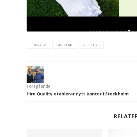
FÖRVÄRV
SAREQ AB
VEREST AB
Föregående
Hire Quality etablerar nytt kontor i Stockholm
RELATE