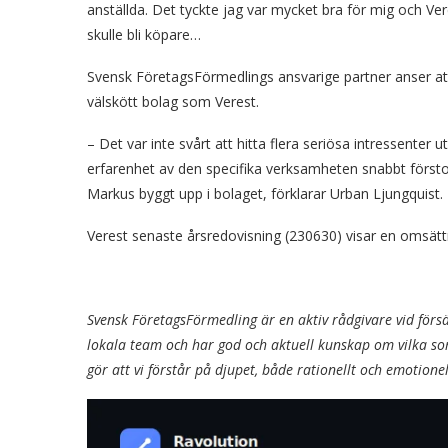
anställda. Det tyckte jag var mycket bra för mig och 
skulle bli köpare…
Svensk FöretagsFörmedlings ansvarige partner anser att 
välskött bolag som Verest.
– Det var inte svårt att hitta flera seriösa intressent
erfarenhet av den specifika verksamheten snabbt först
Markus byggt upp i bolaget, förklarar Urban Ljungquist.
Verest senaste årsredovisning (230630) visar en omsät
Svensk FöretagsFörmedling är en aktiv rådgivare vid försäl
lokala team och har god och aktuell kunskap om vilka som
gör att vi förstår på djupet, både rationellt och emotionell