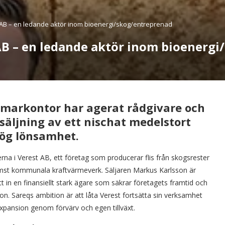
 AB – en ledande aktör inom bioenergi/skog/entreprenad
AB – en ledande aktör inom bioenerg
markontor har agerat rådgivare och
rsäljning av ett nischat medelstort
ög lönsamhet.
rna i Verest AB, ett företag som producerar flis från skogsrester
främst kommunala kraftvärmeverk. Säljaren Markus Karlsson är
t in en finansiellt stark ägare som säkrar företagets framtid och
 Sareqs ambition är att låta Verest fortsätta sin verksamhet
xpansion genom förvärv och egen tillväxt.