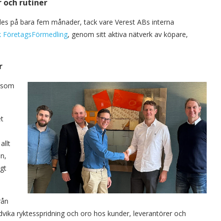
 och rutiner
des på bara fem månader, tack vare Verest ABs interna
k FöretagsFörmedling
, genom sitt aktiva nätverk av köpare,
r
g som
et
allt
en,
gt
rån
undvika ryktesspridning och oro hos kunder, leverantörer och