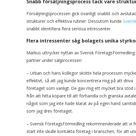
Snabb försäljningsprocess tack vare struktur
Försäljningsprocessen gick ovanligt snabbt och avsluta
strukturer och effektiva rutiner. Dessutom kunde
Svens
snabbt identifiera flera seriösa intressenter.
Flera intressenter såg bolagets unika styrko
Markus uttrycker nyttan av Svensk FöretagsFörmedlin
partner under säljprocessen:
– Urban och hans kollegor skötte hela processen myck
effektivt, så att jag kunde koncentrera mig på att driva
företaget som vanligt. De gav mig ett mycket bra stöd i 
från att hitta köpare till att förhandla och granska avtal
något som jag inte hade klarat av på egen hand samtidi
som jag drev företaget.
– Svensk FöretagsFörmedling rekommenderade att vi f
start inte skulle kontakta företag i branschen, för att 