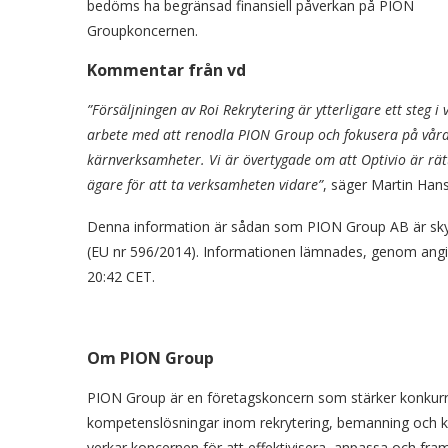
bedöms ha begränsad finansiell påverkan på PION
Groupkoncernen.
Kommentar från vd
”Försäljningen av Roi Rekrytering är ytterligare ett steg i 
arbete med att renodla PION Group och fokusera på vår
kärnverksamheter.
Vi är övertygade om att Optivio är rät
ägare för att ta verksamheten vidare”
, säger Martin Han
Denna information är sådan som PION Group AB är skyld
(EU nr 596/2014). Informationen lämnades, genom angi
20:42 CET.
Om PION Group
PION Group är en företagskoncern som stärker konkurr
kompetenslösningar inom rekrytering, bemanning och 
verkar koncernen för att effektivisera, anpassa och fra