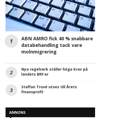
ABN AMRO fick 40 % snabbare
databehandling tack vare
molnmigrering
Nya regelverk ställer höga krav på
landets BRF:er
Staffan Truvé utses till Årets
Svenska företag oroliga för
Sverige halkar efter
finansprofil
framtida kompetensbrist
konkurrensen om utlä
investeringar
2026-05-27
2026-05-22
ANNONS