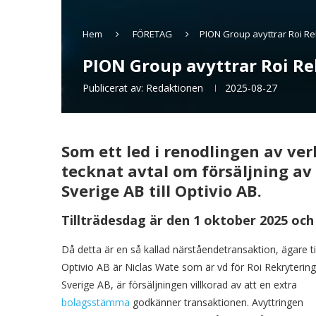
Hem
FÖRETAG
PION Group avyttrar Roi Re
PION Group avyttrar Roi Re
Publicerat av:
Redaktionen
2025-08-27
Som ett led i renodlingen av v
tecknat avtal om försäljning av
Sverige AB till Optivio AB.
Tillträdesdag är den 1 oktober 2025 och 
Då detta är en så kallad närståendetransaktion, ägare til
Optivio AB är Niclas Wate som är vd för Roi Rekrytering
Sverige AB, är försäljningen villkorad av att en extra
bolagsstämma
godkänner transaktionen. Avyttringen