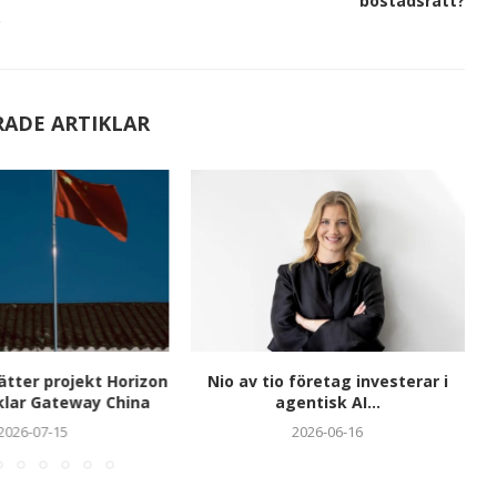
bostadsrätt?
o
RADE ARTIKLAR
tter projekt Horizon
Nio av tio företag investerar i
klar Gateway China
agentisk AI...
2026-07-15
2026-06-16