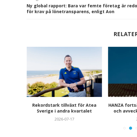
Ny global rapport: Bara var femte företag är red
för krav på lönetransparens, enligt Aon
RELATE
i för
Rekordstark tillväxt för Atea
HANZA fortsä
Sverige i andra kvartalet
och avvec
2026-07-17