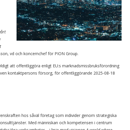
vårt
a
t
sson, vd och koncernchef för PION Group.
igt att offentliggöra enligt EU:s marknadsmissbruksförordning
ven kontaktpersons försorg, för offentliggörande 2025-08-18
enskraften hos såväl företag som individer genom strategiska
konsulttjänster. Med människan och kompetensen i centrum
mtidssäkra verksamheter – i linje med visionen
A world where