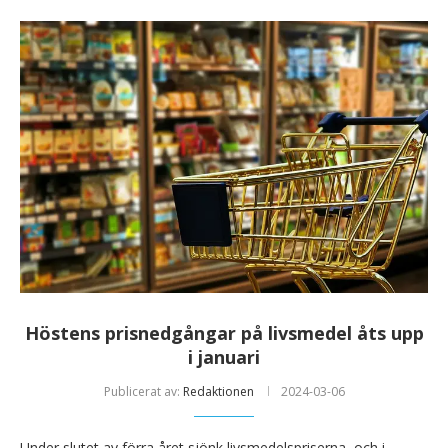
Höstens prisnedgångar på livsmedel åts upp
i januari
Publicerat av:
Redaktionen
2024-03-06
Under slutet av förra året sjönk livsmedelspriserna, och i