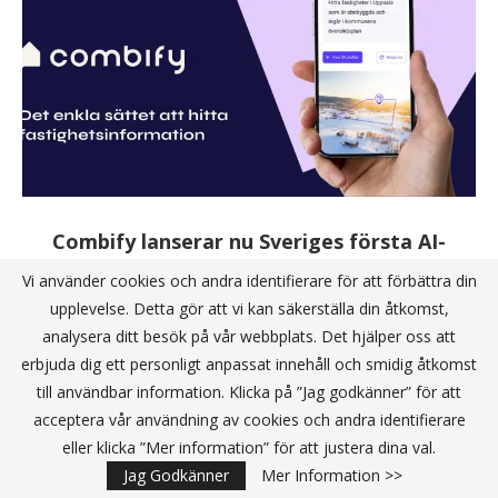
Combify lanserar nu Sveriges första AI-
drivna sökmotor för fastighetsinformation
Vi använder cookies och andra identifierare för att förbättra din
Publicerat av:
Redaktionen
2024-03-01
upplevelse. Detta gör att vi kan säkerställa din åtkomst,
analysera ditt besök på vår webbplats. Det hjälper oss att
erbjuda dig ett personligt anpassat innehåll och smidig åtkomst
Combify lanserar Sveriges första AI-drivna sökmotor för
till användbar information. Klicka på ”Jag godkänner” för att
fastighetsinformation. Alla bolag som är intresserade av hitta
acceptera vår användning av cookies och andra identifierare
fastighetsinformation som tex. fastighetsutvecklare,
eller klicka ”Mer information” för att justera dina val.
arkitektfirmor eller tillväxt- och infrastrukturbolag, har länge
Jag Godkänner
Mer Information >>
kämpat med att samla …