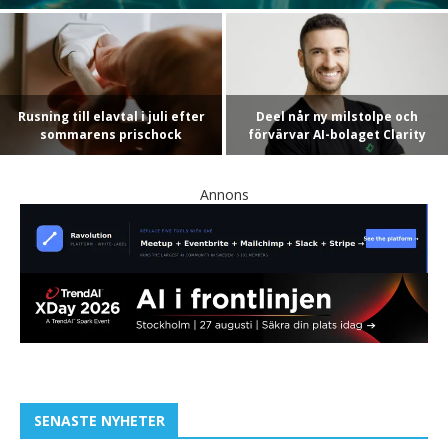
Höstens spaning: sommaren
Litium passerar 100 miljoner i
2026 lämnar sitt avtryck i
ARR – ett kvitto på att B2B-
svenska krypgrunder
handeln...
Annons
SENASTE NYHETER