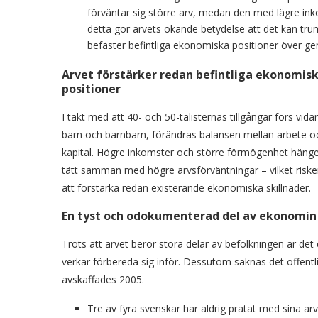
förväntar sig större arv, medan den med lägre inkom
detta gör arvets ökande betydelse att det kan tru
befäster befintliga ekonomiska positioner över g
Arvet förstärker redan befintliga ekonomis
positioner
I takt med att 40- och 50-talisternas tillgångar förs vidare
barn och barnbarn, förändras balansen mellan arbete o
kapital. Högre inkomster och större förmögenhet häng
tätt samman med högre arvsförväntningar – vilket riske
att förstärka redan existerande ekonomiska skillnader.
En tyst och odokumenterad del av ekonomin
Trots att arvet berör stora delar av befolkningen är de
verkar förbereda sig inför. Dessutom saknas det offentl
avskaffades 2005.
Tre av fyra svenskar har aldrig pratat med sina a