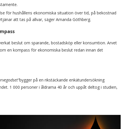
estamente.
else för hushållens ekonomiska situation över tid, på bekostnad
rtjänar att tas på allvar, säger Amanda Göthberg.
ompass
verkat beslut om sparande, bostadsköp eller konsumtion. Arvet
n som en kompass för ekonomiska beslut redan innan det
arvegodset”
bygger på en rikstäckande enkätundersökning
et. 1 000 personer i åldrarna 40 år och uppåt deltog i studien,