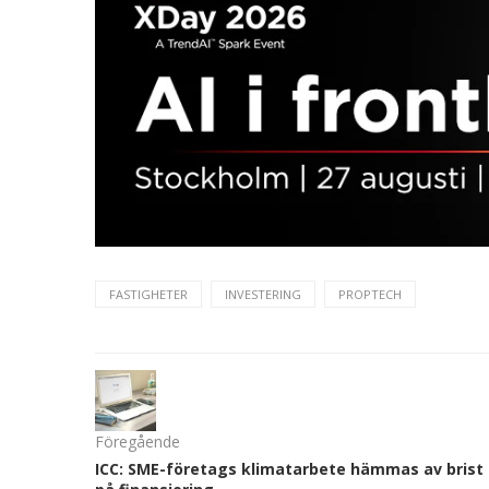
FASTIGHETER
INVESTERING
PROPTECH
Föregående
ICC: SME-företags klimatarbete hämmas av brist