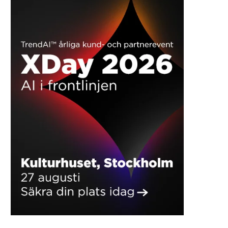
Orterna där svenskarna bor
Stark tro på stigan
minst och störst
bostadspriser trots or
omvärld
2026-07-16
2026-07-15