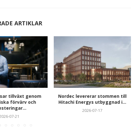
RADE ARTIKLAR
sar tillväxt genom
Nordec levererar stommen till
iska förvärv och
Hitachi Energys utbyggnad i...
esteringar...
2026-07-17
2026-07-21