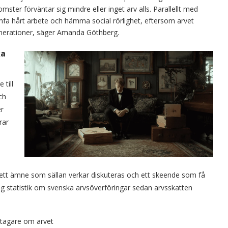
ster förväntar sig mindre eller inget arv alls. Parallellt med
mfa hårt arbete och hämma social rörlighet, eftersom arvet
enerationer, säger Amanda Göthberg.
ka
 till
ch
er
rar
t ett ämne som sällan verkar diskuteras och ett skeende som få
ig statistik om svenska arvsöverföringar sedan arvsskatten
rvtagare om arvet