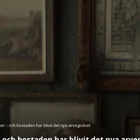
mer – och bostaden har blivit det nya arvegodset
– och bostaden har blivit det nya arv