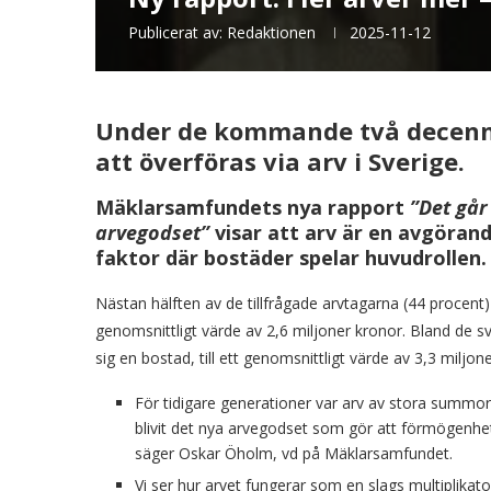
Publicerat av:
Redaktionen
2025-11-12
Under de kommande två decenn
att överföras via arv i Sverige.
Mäklarsamfundets nya rapport
”Det går
arvegodset”
visar att arv är en avgöra
faktor där bostäder spelar huvudrollen.
Nästan hälften av de tillfrågade arvtagarna (44 procent)
genomsnittligt värde av 2,6 miljoner kronor. Bland de 
sig en bostad, till ett genomsnittligt värde av 3,3 miljon
För tidigare generationer var arv av stora summo
blivit det nya arvegodset som gör att förmögenhe
säger Oskar Öholm, vd på Mäklarsamfundet.
Vi ser hur arvet fungerar som en slags multiplikat