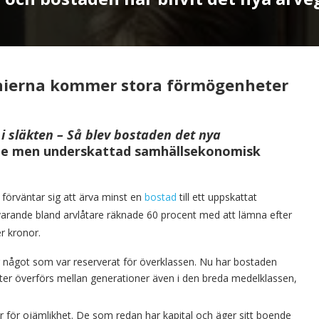
ierna kommer stora förmögenheter
 i släkten – Så blev bostaden det nya
nde men underskattad samhällsekonomisk
 förväntar sig att ärva minst en
bostad
till ett uppskattat
svarande bland arvlåtare räknade 60 procent med att lämna efter
er kronor.
r något som var reserverat för överklassen. Nu har bostaden
ter överförs mellan generationer även i den breda medelklassen,
or för ojämlikhet. De som redan har kapital och äger sitt boende