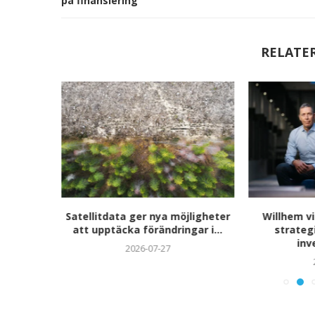
på finansiering
RELATE
expansion
Satellitdata ger nya möjligheter
Willhem vi
ter...
att upptäcka förändringar i...
strateg
inv
2026-07-27