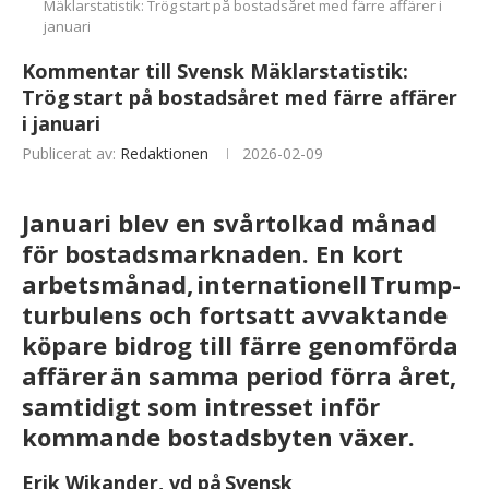
Mäklarstatistik: Trög start på bostadsåret med färre affärer i
januari
Kommentar till Svensk Mäklarstatistik:
Trög start på bostadsåret med färre affärer
i januari
Publicerat av:
Redaktionen
2026-02-09
Januari blev en svårtolkad månad
för bostadsmarknaden. En kort
arbetsmånad, internationell Trump-
turbulens och fortsatt avvaktande
köpare bidrog till färre genomförda
affärer än samma period förra året,
samtidigt som intresset inför
kommande bostadsbyten växer.
Erik Wikander, vd på Svensk