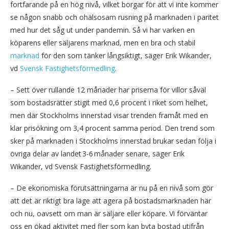
fortfarande på en hög nivå, vilket borgar för att vi inte kommer
se någon snabb och ohälsosam rusning på marknaden i paritet
med hur det såg ut under pandemin. Så vi har varken en
köparens eller säljarens marknad, men en bra och stabil
marknad
för den som tänker långsiktigt, säger Erik Wikander,
vd
Svensk Fastighetsförmedling
.
– Sett över rullande 12 månader har priserna för villor såväl
som bostadsrätter stigit med 0,6 procent i riket som helhet,
men där Stockholms innerstad visar trenden framåt med en
klar prisökning om 3,4 procent samma period. Den trend som
sker på marknaden i Stockholms innerstad brukar sedan följa i
övriga delar av landet 3-6 månader senare, säger Erik
Wikander, vd Svensk Fastighetsförmedling.
– De ekonomiska förutsättningarna är nu på en nivå som gör
att det är riktigt bra läge att agera på bostadsmarknaden här
och nu, oavsett om man är säljare eller köpare. Vi förväntar
oss en ökad aktivitet med fler som kan byta bostad utifrån