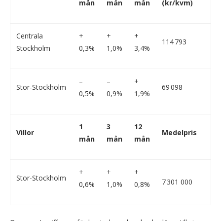
mån
mån
mån
(kr/kvm)
Centrala
+
+
+
114 793
Stockholm
0,3%
1,0%
3,4%
–
–
+
Stor-Stockholm
69 098
0,5%
0,9%
1,9%
1
3
12
Villor
Medelpris
mån
mån
mån
+
+
+
Stor-Stockholm
7 301 000
0,6%
1,0%
0,8%