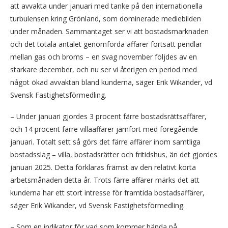
att avvakta under januari med tanke på den internationella
turbulensen kring Grönland, som dominerade mediebilden
under månaden. Sammantaget ser vi att bostadsmarknaden
och det totala antalet genomförda affärer fortsatt pendlar
mellan gas och broms – en svag november följdes av en
starkare december, och nu ser vi återigen en period med
något ökad avvaktan bland kunderna, säger Erik Wikander, vd
Svensk Fastighetsförmedling.
– Under januari gjordes 3 procent färre bostadsrättsaffärer,
och 14 procent färre villaaffärer jämfört med föregående
januari. Totalt sett så görs det färre affärer inom samtliga
bostadsslag – villa, bostadsrätter och fritidshus, än det gjordes
januari 2025. Detta förklaras främst av den relativt korta
arbetsmånaden detta år. Trots färre affärer märks det att
kunderna har ett stort intresse för framtida bostadsaffärer,
säger Erik Wikander, vd Svensk Fastighetsförmedling.
– Som en indikator för vad som kommer hända på