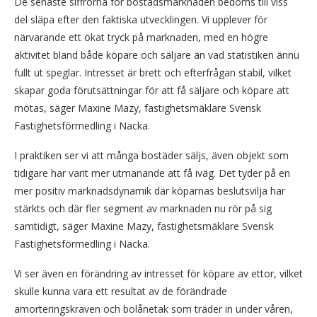
De senaste siffrorna för bostadsmarknaden bedöms till viss
del släpa efter den faktiska utvecklingen. Vi upplever för
närvarande ett ökat tryck på marknaden, med en högre
aktivitet bland både köpare och säljare än vad statistiken ännu
fullt ut speglar. Intresset är brett och efterfrågan stabil, vilket
skapar goda förutsättningar för att få säljare och köpare att
mötas, säger Maxine Mazy, fastighetsmäklare Svensk
Fastighetsförmedling i Nacka.
I praktiken ser vi att många bostäder säljs, även objekt som
tidigare har varit mer utmanande att få iväg. Det tyder på en
mer positiv marknadsdynamik där köparnas beslutsvilja har
stärkts och där fler segment av marknaden nu rör på sig
samtidigt, säger Maxine Mazy, fastighetsmäklare Svensk
Fastighetsförmedling i Nacka.
Vi ser även en förändring av intresset för köpare av ettor, vilket
skulle kunna vara ett resultat av de förändrade
amorteringskraven och bolånetak som träder in under våren,