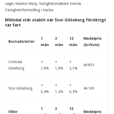
säger Maxine Mazy, fastighetsmäklare Svensk
Fastighetsförmedling i Nacka.
Mölndal står stabilt när Stor-Göteborg försiktigt
tar fart
1
3
12
Medelpris
Bostadsrätter
mån
mån
mån
(kr/kvm)
Centrala
+
+
+
66 853
Göteborg
1,0%
1,9%
2,1%
+
+
+
Stor-Göteborg
46 169
0,4%
1,2%
0,3%
1
3
12
Villor
Medelpris