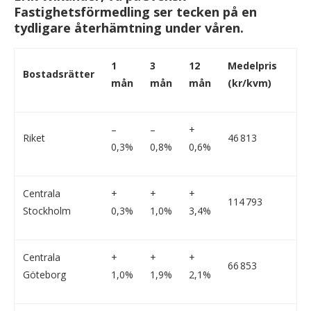
Fastighetsförmedling ser tecken på en
tydligare återhämtning under våren.
1
3
12
Medelpris
Bostadsrätter
mån
mån
mån
(kr/kvm)
–
–
+
Riket
46 813
0,3%
0,8%
0,6%
Centrala
+
+
+
114 793
Stockholm
0,3%
1,0%
3,4%
Centrala
+
+
+
66 853
Göteborg
1,0%
1,9%
2,1%