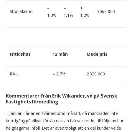
–
–
+
Stor-Malmö
5 063 000
1,3%
1,1%
1,2%
Fritidshus
12 mån
Medelpris
Riket
– 2,7%
2 320 000
Kommentarer från Erik Wikander, vd på Svensk
Fastighetsförmedling
– Januari i år är en svårbedömd månad, då marknaden inte
kom igång på allvar förrän nästan två veckor in, till följd av hur
helgdagarna inföll. Det är även troligt att en del kunder valde