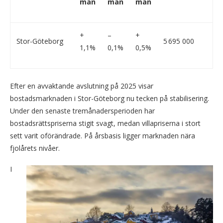
mån
mån
mån
+
–
+
Stor-Göteborg
5 695 000
1,1%
0,1%
0,5%
Efter en avvaktande avslutning på 2025 visar
bostadsmarknaden i Stor-Göteborg nu tecken på stabilisering.
Under den senaste tremånadersperioden har
bostadsrättspriserna stigit svagt, medan villapriserna i stort
sett varit oförändrade. På årsbasis ligger marknaden nära
fjolårets nivåer.
I