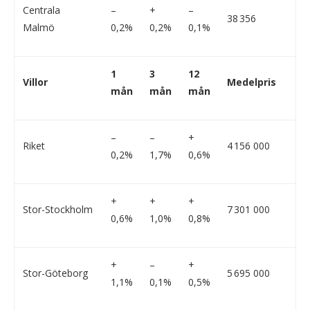
Centrala
–
+
–
38 356
Malmö
0,2%
0,2%
0,1%
1
3
12
Villor
Medelpris
mån
mån
mån
–
–
+
Riket
4 156 000
0,2%
1,7%
0,6%
+
+
+
Stor-Stockholm
7 301 000
0,6%
1,0%
0,8%
+
–
+
Stor-Göteborg
5 695 000
1,1%
0,1%
0,5%