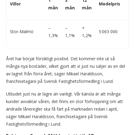
1
3
12
Villor
Medelpris
mån
mån
mån
–
–
+
Stor-Malmö
5 063 000
1,3%
1,1%
1,2%
Året har börjat försiktigt positivt. Det kommer inte ut så
många nya bostäder, vilket gjort att vi just nu säljer av en del
av lagret från förra året, säger Mikael Haraldsson,
franchisetagare på Svensk Fastighetsförmedling i Lund.
Utbudet just nu är lägre än vanligt. Vår känsla är att många
kunder avvaktar våren, det finns en stor förhoppning om att
ändrade låneregler ska få fart på marknaden redan i april,
säger Mikael Haraldsson, franchisetagare på Svensk
Fastighetsförmedling i Lund.