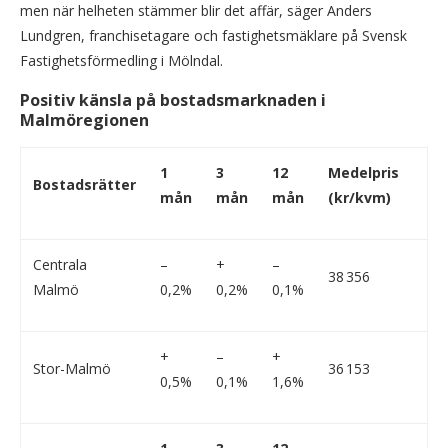
men när helheten stämmer blir det affär, säger Anders
Lundgren, franchisetagare och fastighetsmäklare på Svensk
Fastighetsförmedling i Mölndal.
Positiv känsla på bostadsmarknaden i
Malmöregionen
1
3
12
Medelpris
Bostadsrätter
mån
mån
mån
(kr/kvm)
Centrala
–
+
–
38 356
Malmö
0,2%
0,2%
0,1%
+
–
+
Stor-Malmö
36 153
0,5%
0,1%
1,6%