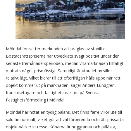
Mölndal fortsätter marknaden att präglas av stabilitet.
Bostadsrättspriserna har utvecklats svagt positivt under den
senaste tremånadersperioden, medan villamarknaden tillfälligt
mattats något prismässigt. Samtidigt är utbudet av villor
relativt lågt, vilket bidrar till att efterfrågan hålls uppe när rätt
objekt kommer ut på marknaden, säger Anders Lundgren,
franchisetagare och fastighetsmäklare på Svensk
Fastighetsförmedling i Mölndal.
Mölndal har hittat en tydlig balans. Det finns färre villor ute till
salu än normalt, vilket gör att väl förberedda och rätt prissatta
objekt väcker intresse. Köparna är noggranna och pålästa,