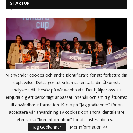
STARTUP
Vi använder cookies och andra identifierare för att förbättra din
upplevelse. Detta gör att vi kan säkerställa din åtkomst,
analysera ditt besök på vår webbplats. Det hjälper oss att
erbjuda dig ett personligt anpassat innehåll och smidig åtkomst
till användbar information. Klicka på ”Jag godkänner” för att
Här är vinnarna i Venture Cups
acceptera vår användning av cookies och andra identifierare
Sverigefinal – Startup 2024!
eller klicka ”Mer information” för att justera dina val.
Jag Godkänner
Mer Information >>