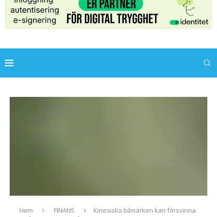
Hem
FINANS
Kinesiska bilmärken kan försvinna